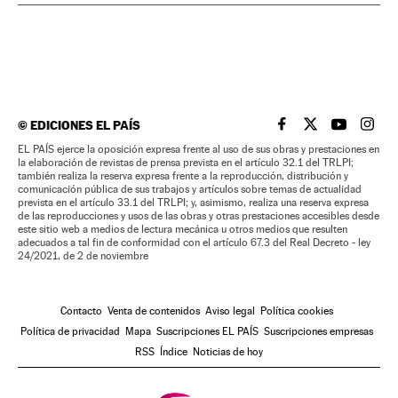
©
EDICIONES EL PAÍS
EL PAÍS BRASIL EN
EL PAÍS BRASI
EL PAÍS B
EL PA
EL PAÍS ejerce la oposición expresa frente al uso de sus obras y prestaciones en
la elaboración de revistas de prensa prevista en el artículo 32.1 del TRLPI;
también realiza la reserva expresa frente a la reproducción, distribución y
comunicación pública de sus trabajos y artículos sobre temas de actualidad
prevista en el artículo 33.1 del TRLPI; y, asimismo, realiza una reserva expresa
de las reproducciones y usos de las obras y otras prestaciones accesibles desde
este sitio web a medios de lectura mecánica u otros medios que resulten
adecuados a tal fin de conformidad con el artículo 67.3 del Real Decreto - ley
24/2021, de 2 de noviembre
Contacto
Venta de contenidos
Aviso legal
Política cookies
Política de privacidad
Mapa
Suscripciones EL PAÍS
Suscripciones empresas
RSS
Índice
Noticias de hoy