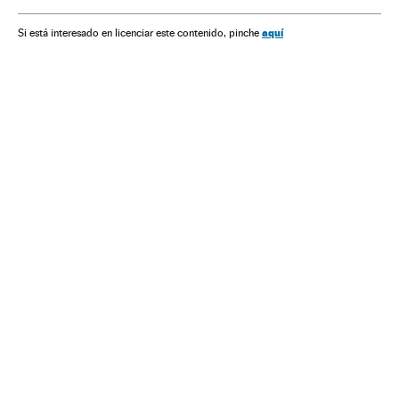
Combustíveis
Economia
Energia não renovável
Fontes energia
Energia
Comércio
Nicolás Maduro
aquí
Si está interesado en licenciar este contenido, pinche