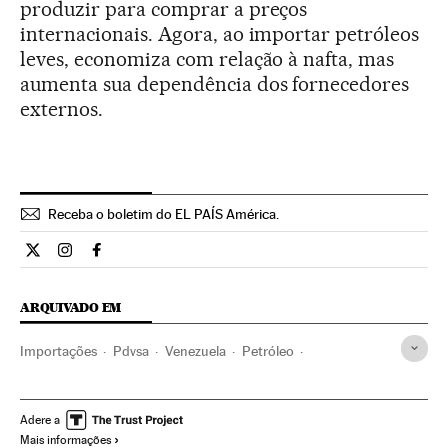
produzir para comprar a preços
internacionais. Agora, ao importar petróleos
leves, economiza com relação à nafta, mas
aumenta sua dependência dos fornecedores
externos.
Receba o boletim do EL PAÍS América.
Economia El País Brasil en Twitter
Economia El País Brasil en Instagram
Economia El País Brasil en Facebook
ARQUIVADO EM
Importações
Pdvsa
Venezuela
Petróleo
Comércio exterior
América do Sul
América Latina
Combustíveis fósseis
Empresas
América
Adere a
Mais informações