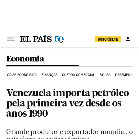
Pular para o conteúdo
SUSCRÍBETE
Economia
CRISE ECONÔMICA
FINANÇAS
GUERRA COMERCIAL
BOLSA
DESEMPREGO
Venezuela importa petróleo
pela primeira vez desde os
anos 1990
Grande produtor e exportador mundial, o