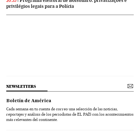
Programa eleitoral de Bolsonaro: privatizações e
20:55
privilégios legais para a Polícia
NEWSLETTERS
Boletín de América
Cada semana en tu cuenta de correo una selección de las noticias,
reportajes y análisis de los periodistas de EL PAÍS con los acontecimientos
más relevantes del continente.