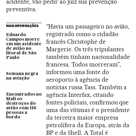
acidente, vão pedir ao juiz sua prevenção
preventiva.
“Havia um passageiro no avião,
MAIS INFORMAÇÕES
registrado como o cidadão
Eduardo
Campos morre
francês Christophe de
em um acidente
Margerie. Os três tripulantes
de avião no
litoral de São
também tinham nacionalidade
Paulo
francesa. Todos morreram”,
informou uma fonte do
Semana negra
aeroporto à agência de
na aviação
notícias russa Tass. Também a
agência Interfax, citando
Encontrados no
Mali os
fontes policiais, confirmou que
destroços do
avião com 116
uma das vítimas é o presidente
pessoas a
da terceira maior empresa
bordo
petrolífera da Europa, atrás da
BP e da Shell. A Total é