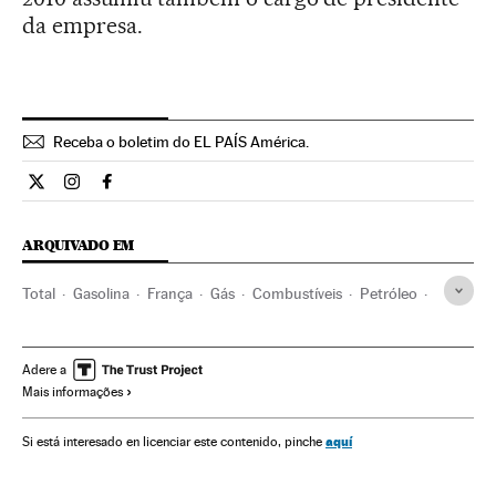
da empresa.
Receba o boletim do EL PAÍS América.
Economia El País Brasil en Twitter
Economia El País Brasil en Instagram
Economia El País Brasil en Facebook
ARQUIVADO EM
Total
Gasolina
França
Gás
Combustíveis
Petróleo
Empresas
Combustíveis fósseis
Europa Ocidental
Economia
Combustíveis
Europa
Adere a
Mais informações
Energia não renovável
Fontes energia
Energia
aquí
Si está interesado en licenciar este contenido, pinche