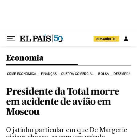
Pular para o conteúdo
SUSCRÍBETE
Economia
CRISE ECONÔMICA
FINANÇAS
GUERRA COMERCIAL
BOLSA
DESEMPREGO
Presidente da Total morre
em acidente de avião em
Moscou
O jatinho particular em que De Margerie