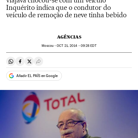
viajava chocou-se com um veículo
Inquérito indica que o condutor do
veículo de remoção de neve tinha bebido
AGÊNCIAS
Moscou -
OCT
21, 2014 - 09:28
EDT
Compartir en Whatsapp
Compartir en Facebook
Compartir en Twitter
Desplegar Redes Sociales
Añadir EL PAÍS en Google