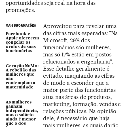
oportunidades seja real na hora das
promoções.
Aproveitou para revelar uma
MAIS INFORMAÇÕES
das cifras mais esperadas: "Na
Facebook e
Apple oferecem
Microsoft, 29% dos
congelar os
funcionários são mulheres,
óvulos de suas
funcionárias
mas só 17% estão em postos
relacionados a engenharia".
Geração NoMo:
Esse detalhe geralmente é
A rebelião das
evitado, maquiando as cifras
mulheres que
não
de modo a esconder que a
contemplam a
maternidade
maior parte das funcionárias
atua nas áreas de produtos,
As mulheres
marketing, formação, vendas e
ganham
relações públicas. Na opinião
independência,
mas o salário
dele, é necessário que haja
ainda é menor
que o dos
mais mulheres, as quais darão