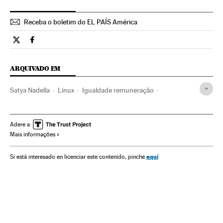
Receba o boletim do EL PAÍS América
Tecnologia El País Brasil en Twitter
Tecnologia El País Brasil en Facebook
ARQUIVADO EM
Satya Nadella
Linux
Igualdade remuneração
Microsoft
Desigualdade social
Empresas
Economia
Sociedade
Sistemas operacionais
Adere a
Mais informações
Programas informáticos
Informática
Indústria
Salário
Condições trabalho
Trabalho
aquí
Si está interesado en licenciar este contenido, pinche