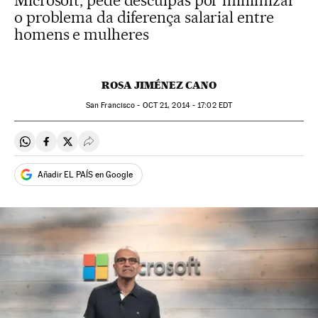
Microsoft, pede desculpas por minimizar
o problema da diferença salarial entre
homens e mulheres
ROSA JIMÉNEZ CANO
San Francisco -
OCT
21, 2014 - 17:02
EDT
Compartir en Whatsapp
Compartir en Facebook
Compartir en Twitter
Desplegar Redes Sociales
Añadir EL PAÍS en Google