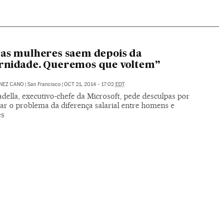
as mulheres saem depois da
rnidade. Queremos que voltem”
NEZ CANO
|
San Francisco
|
OCT 21, 2014 - 17:02
EDT
della, executivo-chefe da Microsoft, pede desculpas por
ar o problema da diferença salarial entre homens e
es