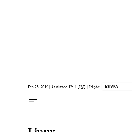
Pular para o conteúdo
ESPAÑA
Feb 25, 2019
|
Atualizado 13:11
EST
|
Edição:
Linux