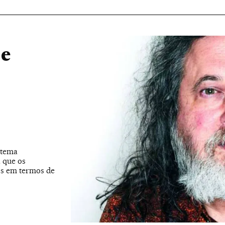
 e
stema
a que os
nos em termos de