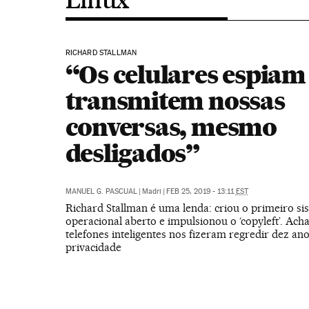
RICHARD STALLMAN
“Os celulares espiam
transmitem nossas
conversas, mesmo
desligados”
MANUEL G. PASCUAL
|
Madri
|
FEB 25, 2019 - 13:11
EST
Richard Stallman é uma lenda: criou o primeiro si
operacional aberto e impulsionou o ‘copyleft’. Ach
telefones inteligentes nos fizeram regredir dez a
privacidade