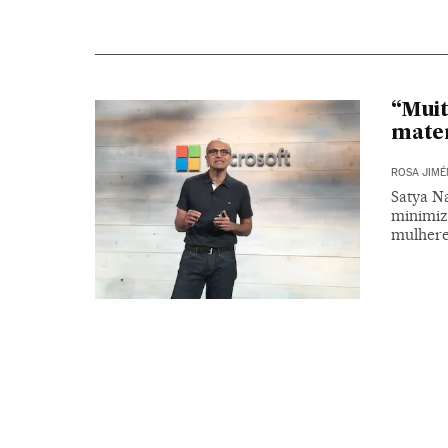
“Muit
mate
ROSA JIMÉ
Satya Na
minimiz
mulher