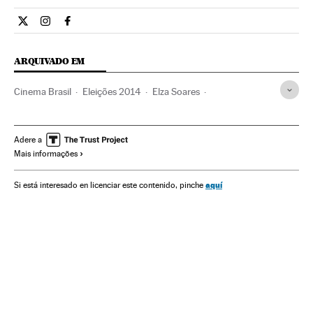
Cultura El País Brasil en Twitter
Cultura El País Brasil en Instagram
Cultura El País Brasil en Facebook
ARQUIVADO EM
Cinema Brasil
Eleições 2014
Elza Soares
Rio de Janeiro
Documentário
Música brasileira
Eleições Brasil
Estilos musicais
Eleições presidenciais
Adere a
Mais informações
Brasil
Cinema
Música
Cultura
Política
aquí
Si está interesado en licenciar este contenido, pinche