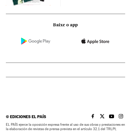
Baixe o app
©
EDICIONES EL PAÍS
EL PAÍS BRASIL EN
EL PAÍS BRASI
EL PAÍS B
EL PA
EL PAÍS ejerce la oposición expresa frente al uso de sus obras y prestaciones en
la elaboración de revistas de prensa prevista en el artículo 32.1 del TRLPI;