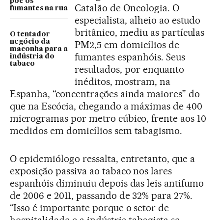
põe os
Catalão de Oncologia. O
fumantes na rua
especialista, alheio ao estudo
britânico, mediu as partículas
O tentador
negócio da
PM2,5 em domicílios de
maconha para a
fumantes espanhóis. Seus
indústria do
tabaco
resultados, por enquanto
inéditos, mostram, na
Espanha, “concentrações ainda maiores” do
que na Escócia, chegando a máximas de 400
microgramas por metro cúbico, frente aos 10
medidos em domicílios sem tabagismo.
O epidemiólogo ressalta, entretanto, que a
exposição passiva ao tabaco nos lares
espanhóis diminuiu depois das leis antifumo
de 2006 e 2011, passando de 32% para 27%.
“Isso é importante porque o setor de