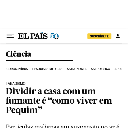
Pular para o conteúdo
SUSCRÍBETE
Ciência
CORONAVÍRUS
PESQUISAS MÉDICAS
ASTRONOMIA
ASTROFÍSICA
ARQUEO
TABAGISMO
Dividir a casa com um
fumante é “como viver em
Pequim”
Partículas malignas em suspensão no ar é