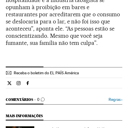
hospitalidade e a indústria tabagista se
opunham à proibição em bares e
restaurantes por acreditarem que o consumo
se deslocaria para o lar, e não foi isso que
aconteceu”, aponta ele. “As pessoas estão se
conscientizando. Mesmo que você seja
fumante, sua família não tem culpa”.
Receba o boletim do EL PAÍS América
Ciencia El País Brasil en Twitter
Ciencia El País Brasil en Instagram
Ciencia El País Brasil en Facebook
COMENTÁRIOS
Regras
›
COMENTÁRIOS
0
MAIS INFORMAÇÕES