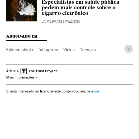
Especialistas em saúde pública
pedem mais controle sobre o
cigarro eletrônico
JAIME PRATS
| VALÊNCIA
ARQUIVADO EM
Epidemiologia
Tabagismo
Vícios
Doenças
Especialidades médicas
Medicina
Saúde
Tabaco
Indústria
Adere a
Mais informações
aquí
Si está interesado en licenciar este contenido, pinche