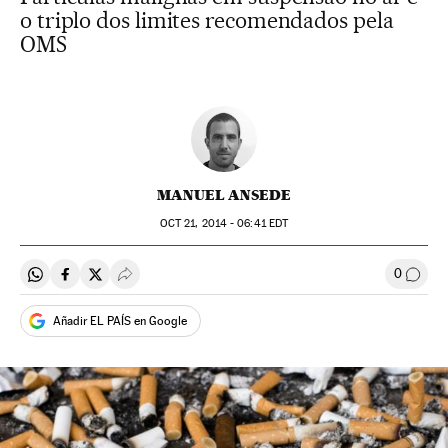
o triplo dos limites recomendados pela
OMS
MANUEL ANSEDE
OCT
21, 2014 - 06:41
EDT
0
Compartir en Whatsapp
Compartir en Facebook
Compartir en Twitter
Desplegar Redes Sociales
Comen
Añadir EL PAÍS en Google