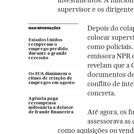
investimentos. A funcion
supervisor e os dirigente
Depois do cola
MAIS INFORMAÇÕES
colocar superv
Estados Unidos
recuperam o
como policiais.
emprego perdido
durante a grande
emissora NPR e 
recessão
revelam que a
documentos de 
Os EUA diminuem o
ritmo de criação de
conflito de int
empregos em agosto
concreta.
Agência paga
recompensa
milionária a delator
Até agora, os f
de fraude financeira
assessorava as
como aquisições ou venda