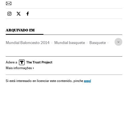
Esportes El País Brasil en Instagram
Esportes El País Brasil en Twitter
Esportes El País Brasil en Facebook
ARQUIVADO EM
Mundial Baloncesto 2014
Mundial basquete
Basquete
Competições
Esportes
Adere a
Mais informações
aquí
Si está interesado en licenciar este contenido, pinche