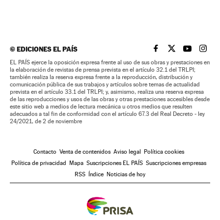
©
EDICIONES EL PAÍS
EL PAÍS BRASIL EN
EL PAÍS BRASI
EL PAÍS B
EL PA
EL PAÍS ejerce la oposición expresa frente al uso de sus obras y prestaciones en
la elaboración de revistas de prensa prevista en el artículo 32.1 del TRLPI;
también realiza la reserva expresa frente a la reproducción, distribución y
comunicación pública de sus trabajos y artículos sobre temas de actualidad
prevista en el artículo 33.1 del TRLPI; y, asimismo, realiza una reserva expresa
de las reproducciones y usos de las obras y otras prestaciones accesibles desde
este sitio web a medios de lectura mecánica u otros medios que resulten
adecuados a tal fin de conformidad con el artículo 67.3 del Real Decreto - ley
24/2021, de 2 de noviembre
Contacto
Venta de contenidos
Aviso legal
Política cookies
Política de privacidad
Mapa
Suscripciones EL PAÍS
Suscripciones empresas
RSS
Índice
Noticias de hoy