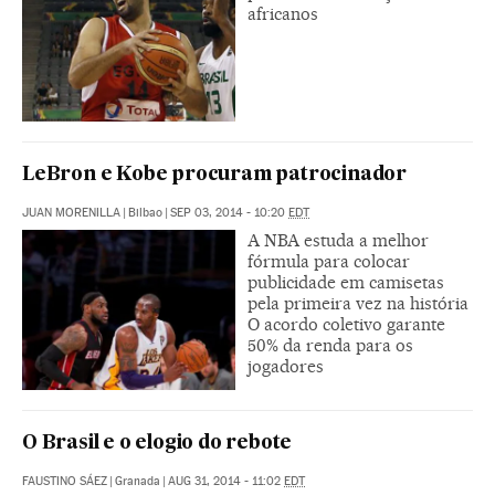
africanos
LeBron e Kobe procuram patrocinador
JUAN MORENILLA
|
Bilbao
|
SEP 03, 2014 - 10:20
EDT
A NBA estuda a melhor
fórmula para colocar
publicidade em camisetas
pela primeira vez na história
O acordo coletivo garante
50% da renda para os
jogadores
O Brasil e o elogio do rebote
FAUSTINO SÁEZ
|
Granada
|
AUG 31, 2014 - 11:02
EDT