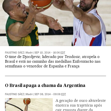
FAUSTINO SÁEZ
|
Madri
|
SEP 10, 2014 - 16:06
EDT
O time de Djordjevic, liderado por Teodosic, atropela o
Brasil e está no caminho das medalhas Enfrentarão nas
semifinais o vencedor de Espanha e França
O Brasil apaga a chama da Argentina
FAUSTINO SÁEZ
|
Madri
|
SEP 08, 2014 - 09:08
EDT
A geração de ouro alviceleste
encerra sua trajetória após
cair exausta diante da