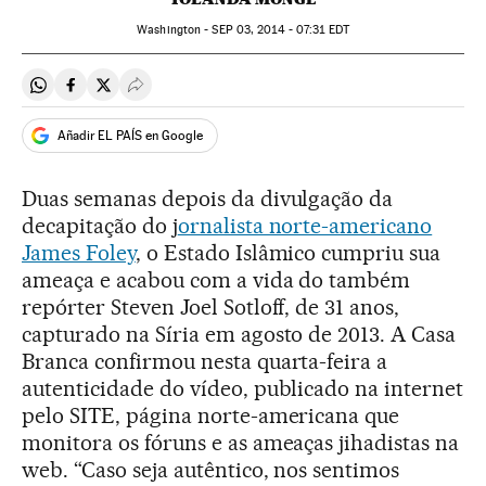
Washington -
SEP
03, 2014 - 07:31
EDT
Compartir en Whatsapp
Compartir en Facebook
Compartir en Twitter
Desplegar Redes Sociales
Añadir EL PAÍS en Google
Duas semanas depois da divulgação da
decapitação do j
ornalista norte-americano
James Foley
, o Estado Islâmico cumpriu sua
ameaça e acabou com a vida do também
repórter Steven Joel Sotloff, de 31 anos,
capturado na Síria em agosto de 2013. A Casa
Branca confirmou nesta quarta-feira a
autenticidade do vídeo, publicado na internet
pelo SITE, página norte-americana que
monitora os fóruns e as ameaças jihadistas na
web. “Caso seja autêntico, nos sentimos