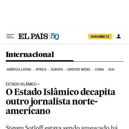
Pular para o conteúdo
SUSCRÍBETE
Internacional
AMÉRICA LATINA
ÁFRICA
EUROPA
ORIENTE MÉDIO
CHINA
EUA
ESTADO ISLÂMICO
O Estado Islâmico decapita
outro jornalista norte-
americano
Steven Sotloff estava sendo ameaçado há