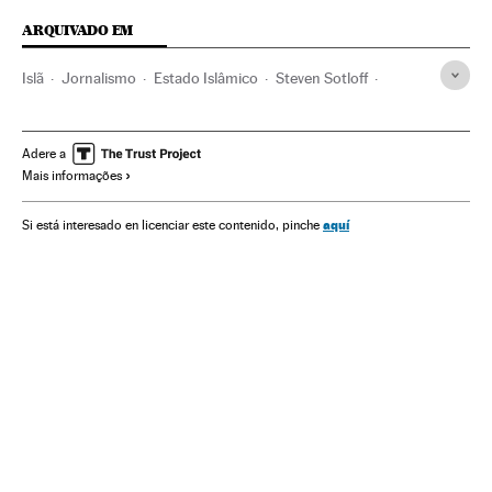
ARQUIVADO EM
Islã
Jornalismo
Estado Islâmico
Steven Sotloff
Assassinato reféns
Correspondentes guerra
Reféns
Jornalistas
Conflito Sunitas e Xiitas
terrorismo islâmico
Adere a
Mais informações
Sequestros
Estados Unidos
América do Norte
Gente
Grupos terroristas
América
Terrorismo
Conflitos
aquí
Si está interesado en licenciar este contenido, pinche
Delitos
Meios comunicação
Religião
Comunicação
Justiça
Sociedade