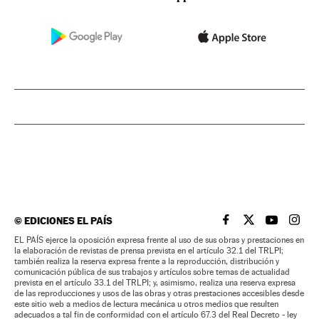
©
EDICIONES EL PAÍS
EL PAÍS BRASIL EN
EL PAÍS BRASI
EL PAÍS B
EL PA
EL PAÍS ejerce la oposición expresa frente al uso de sus obras y prestaciones en
la elaboración de revistas de prensa prevista en el artículo 32.1 del TRLPI;
también realiza la reserva expresa frente a la reproducción, distribución y
comunicación pública de sus trabajos y artículos sobre temas de actualidad
prevista en el artículo 33.1 del TRLPI; y, asimismo, realiza una reserva expresa
de las reproducciones y usos de las obras y otras prestaciones accesibles desde
este sitio web a medios de lectura mecánica u otros medios que resulten
adecuados a tal fin de conformidad con el artículo 67.3 del Real Decreto - ley