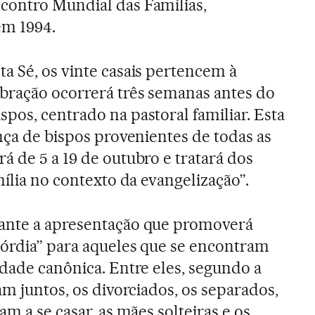
contro Mundial das Famílias,
em 1994.
a Sé, os vinte casais pertencem à
bração ocorrerá três semanas antes do
pos, centrado na pastoral familiar. Esta
nça de bispos provenientes de todas as
á de 5 a 19 de outubro e tratará dos
mília no contexto da evangelização”.
ante a apresentação que promoverá
córdia” para aqueles que se encontram
idade canônica. Entre eles, segundo a
am juntos, os divorciados, os separados,
am a se casar, as mães solteiras e os