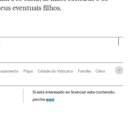
us eventuais filhos.
a
asamento
Papa
Cidade do Vaticano
Família
Clero
pa
Cristianismo
Religião
Casal
Sociedade
Si está interesado en licenciar este contenido,
aquí
pinche