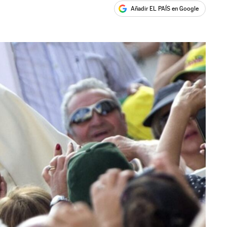
Añadir EL PAÍS en Google
ales