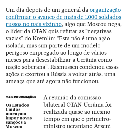
Um dia depois de um general da
organização
confirmar o avanço de mais de 1.000 soldados
russos no país vizinho
, algo que Moscou nega,
o líder da OTAN quis refutar as "negativas
vazias" do Kremlin: “Esta não é uma ação
isolada, mas sim parte de um modelo
perigoso empregado ao longo de vários
meses para desestabilizar a Ucrânia como
nação soberana”. Rasmussen condenou essas
ações e exortou a Rússia a voltar atrás, uma
ameaça que até agora não funcionou.
A reunião da comissão
MAIS INFORMAÇÕES
bilateral OTAN-Ucrânia foi
Os Estados
Unidos
realizada quase ao mesmo
ameaçam
tempo em que o primeiro-
impor novas
sanções a
ministro ucraniano Arseni
Moscou