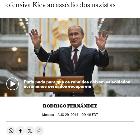
ofensiva Kiev ao assédio dos nazistas
Putin pede para que os rebeldes deixem os soldados
ucranianos cercados escaparem
RODRIGO FERNÁNDEZ
Moscou -
AUG
29, 2014 - 09:48
EDT
Compartir en Whatsapp
Compartir en Facebook
Compartir en Twitter
Desplegar Redes Sociales