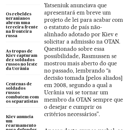
Yatseniuk anunciava que
apresentará em breve um
Os rebeldes
projeto de lei para acabar com
ucranianos
abrem uma
o estatuto de país não-
terceira frente
na fronteira
alinhado adotado por Kiev e
russa
solicitar a admissão na OTAN.
Questionado sobre essa
As tropas de
possibilidade, Rasmussen se
Kiev capturam
dez soldados
mostrou mais aberto do que
russos no leste
da Ucrânia
no passado, lembrando “a
decisão tomada [pelos aliados]
em 2008, segundo a qual a
Centenas de
soldados
Ucrânia vai se tornar um
russos
combatem com
membro da OTAN sempre que
os separatistas
o desejar e cumprir os
critérios necessários”.
Kiev anuncia
um
rearmamento