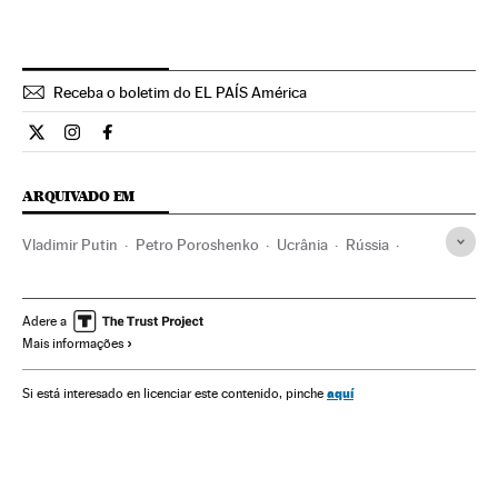
Receba o boletim do EL PAÍS América
Internacional El País Brasil en Twitter
Internacional El País Brasil en Instagram
Internacional El País Brasil en Facebook
ARQUIVADO EM
Vladimir Putin
Petro Poroshenko
Ucrânia
Rússia
Conflitos fronteiriços
Europa Leste
Conflitos territoriais
Europa
Conflitos
Fronteiras
Política exterior
Adere a
Mais informações
Relações exteriores
aquí
Si está interesado en licenciar este contenido, pinche