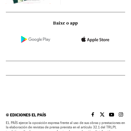
Baixe o app
©
EDICIONES EL PAÍS
EL PAÍS BRASIL EN
EL PAÍS BRASI
EL PAÍS B
EL PA
EL PAÍS ejerce la oposición expresa frente al uso de sus obras y prestaciones en
la elaboración de revistas de prensa prevista en el artículo 32.1 del TRLPI;