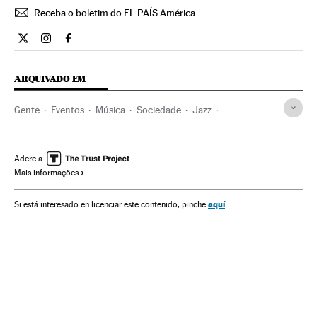
Receba o boletim do EL PAÍS América
Cultura El País Brasil en Twitter
Cultura El País Brasil en Instagram
Cultura El País Brasil en Facebook
ARQUIVADO EM
Gente
Eventos
Música
Sociedade
Jazz
Cécile McLorin Salvant
Cantores
Jazz Vitoria
Festivais música
Festivais
Eventos musicais
Vitoria
Adere a
Mais informações
Álava
País Basco
Espanha
aquí
Si está interesado en licenciar este contenido, pinche