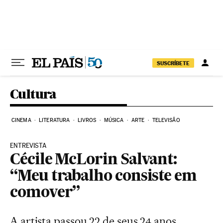
Pular para o conteúdo
SUSCRÍBETE
Cultura
CINEMA
LITERATURA
LIVROS
MÚSICA
ARTE
TELEVISÃO
ENTREVISTA
Cécile McLorin Salvant:
“Meu trabalho consiste em
comover”
A artista passou 22 de seus 24 anos