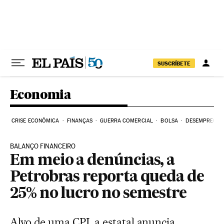
Pular para o conteúdo
SUSCRÍBETE
Economia
CRISE ECONÔMICA
FINANÇAS
GUERRA COMERCIAL
BOLSA
DESEMPREGO
BALANÇO FINANCEIRO
Em meio a denúncias, a
Petrobras reporta queda de
25% no lucro no semestre
Alvo de uma CPI, a estatal anuncia