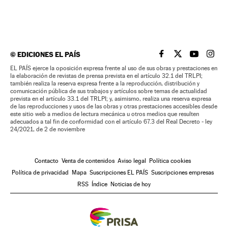
©
EDICIONES EL PAÍS
EL PAÍS BRASIL EN
EL PAÍS BRASI
EL PAÍS B
EL PA
EL PAÍS ejerce la oposición expresa frente al uso de sus obras y prestaciones en
la elaboración de revistas de prensa prevista en el artículo 32.1 del TRLPI;
también realiza la reserva expresa frente a la reproducción, distribución y
comunicación pública de sus trabajos y artículos sobre temas de actualidad
prevista en el artículo 33.1 del TRLPI; y, asimismo, realiza una reserva expresa
de las reproducciones y usos de las obras y otras prestaciones accesibles desde
este sitio web a medios de lectura mecánica u otros medios que resulten
adecuados a tal fin de conformidad con el artículo 67.3 del Real Decreto - ley
24/2021, de 2 de noviembre
Contacto
Venta de contenidos
Aviso legal
Política cookies
Política de privacidad
Mapa
Suscripciones EL PAÍS
Suscripciones empresas
RSS
Índice
Noticias de hoy