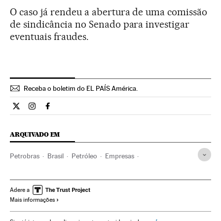
O caso já rendeu a abertura de uma comissão
de sindicância no Senado para investigar
eventuais fraudes.
Receba o boletim do EL PAÍS América.
Economia El País Brasil en Twitter
Economia El País Brasil en Instagram
Economia El País Brasil en Facebook
ARQUIVADO EM
Petrobras
Brasil
Petróleo
Empresas
América do Sul
América Latina
Combustíveis fósseis
Economia
América
Combustíveis
Adere a
Mais informações
Energia não renovável
Fontes energia
Energia