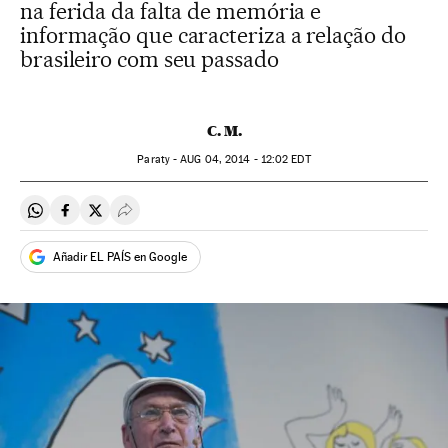
na ferida da falta de memória e
informação que caracteriza a relação do
brasileiro com seu passado
C. M.
Paraty -
AUG
04, 2014 - 12:02
EDT
Compartir en Whatsapp
Compartir en Facebook
Compartir en Twitter
Desplegar Redes Sociales
Añadir EL PAÍS en Google