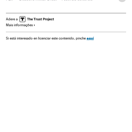
Ditadura militar
Jornalismo
Festivais
Brasil
Ditadura
Agenda cultural
Literatura
América do Sul
Adere a
Mais informações
América Latina
Eventos
América
Cultura
Meios comunicação
Política
Comunicação
Sociedade
aquí
Si está interesado en licenciar este contenido, pinche