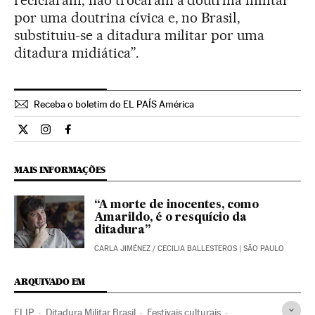
por uma doutrina cívica e, no Brasil,
substituiu-se a ditadura militar por uma
ditadura midiática”.
Receba o boletim do EL PAÍS América
Cultura El País Brasil en Twitter
Cultura El País Brasil en Instagram
Cultura El País Brasil en Facebook
MAIS INFORMAÇÕES
“A morte de inocentes, como
Amarildo, é o resquício da
ditadura”
CARLA JIMÉNEZ
/
CECILIA BALLESTEROS
| SÃO PAULO
ARQUIVADO EM
FLIP
Ditadura Militar Brasil
Festivais culturais