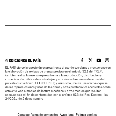
©
EDICIONES EL PAÍS
EL PAÍS BRASIL EN
EL PAÍS BRASI
EL PAÍS B
EL PA
EL PAÍS ejerce la oposición expresa frente al uso de sus obras y prestaciones en
la elaboración de revistas de prensa prevista en el artículo 32.1 del TRLPI;
también realiza la reserva expresa frente a la reproducción, distribución y
comunicación pública de sus trabajos y artículos sobre temas de actualidad
prevista en el artículo 33.1 del TRLPI; y, asimismo, realiza una reserva expresa
de las reproducciones y usos de las obras y otras prestaciones accesibles desde
este sitio web a medios de lectura mecánica u otros medios que resulten
adecuados a tal fin de conformidad con el artículo 67.3 del Real Decreto - ley
24/2021, de 2 de noviembre
Contacto
Venta de contenidos
Aviso legal
Política cookies