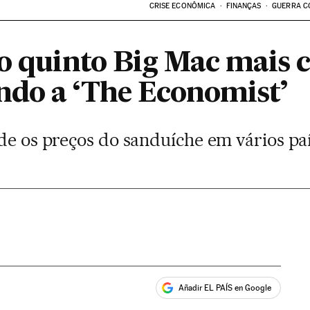
CRISE ECONÔMICA
FINANÇAS
GUERRA C
 o quinto Big Mac mais 
do a ‘The Economist’
de os preços do sanduíche em vários pa
Añadir EL PAÍS en Google
ales