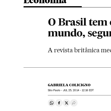
Economia
O Brasil tem
mundo, segun
A revista britânica me
GABRIELA COLICIGNO
São Paulo -
JUL
25, 2014 - 12:16
EDT
Compartir en Whatsapp
Compartir en Facebook
Compartir en Twitter
Desplegar Redes Soci