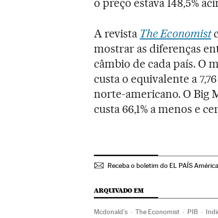
o preço estava 148,5% ac
A revista
The Economist
c
mostrar as diferenças en
câmbio de cada país. O m
custa o equivalente a 7,76
norte-americano. O Big M
custa 66,1% a menos e cer
Receba o boletim do EL PAÍS América
ARQUIVADO EM
Mcdonald's
The Economist
PIB
Ind