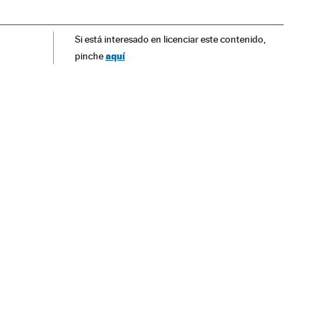
ção
Comunicação
Comida rápida
Alimentação
Si está interesado en licenciar este contenido,
aquí
pinche