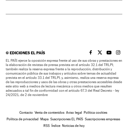
©
EDICIONES EL PAÍS
EL PAÍS BRASIL EN
EL PAÍS BRASI
EL PAÍS B
EL PA
EL PAÍS ejerce la oposición expresa frente al uso de sus obras y prestaciones en
la elaboración de revistas de prensa prevista en el artículo 32.1 del TRLPI;
también realiza la reserva expresa frente a la reproducción, distribución y
comunicación pública de sus trabajos y artículos sobre temas de actualidad
prevista en el artículo 33.1 del TRLPI; y, asimismo, realiza una reserva expresa
de las reproducciones y usos de las obras y otras prestaciones accesibles desde
este sitio web a medios de lectura mecánica u otros medios que resulten
adecuados a tal fin de conformidad con el artículo 67.3 del Real Decreto - ley
24/2021, de 2 de noviembre
Contacto
Venta de contenidos
Aviso legal
Política cookies
Política de privacidad
Mapa
Suscripciones EL PAÍS
Suscripciones empresas
RSS
Índice
Noticias de hoy