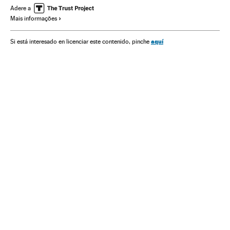
Futebol
Campeonato mundial
Competições
Esportes
Adere a
Mais informações
aquí
Si está interesado en licenciar este contenido, pinche