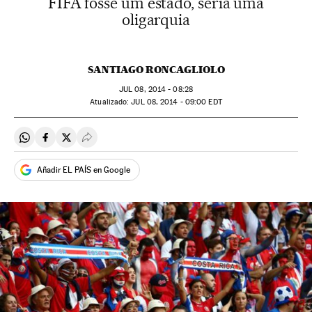
FIFA fosse um estado, seria uma
oligarquia
SANTIAGO RONCAGLIOLO
JUL
08, 2014 - 08:28
atualizado:
JUL
08, 2014 - 09:00
EDT
Compartir en Whatsapp
Compartir en Facebook
Compartir en Twitter
Desplegar Redes Sociales
Añadir EL PAÍS en Google