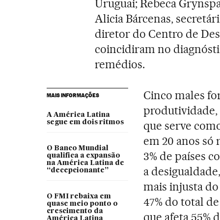
Uruguai; Rebeca Grynspan
Alicia Bárcenas, secretár
diretor do Centro de De
coincidiram no diagnóst
remédios.
Cinco males for
MAIS INFORMAÇÕES
produtividade,
A América Latina
segue em dois ritmos
que serve como
em 20 anos só 
O Banco Mundial
3% de países co
qualifica a expansão
na América Latina de
a desigualdade,
“decepcionante”
mais injusta d
O FMI rebaixa em
47% do total de
quase meio ponto o
crescimento da
que afeta 55% d
América Latina