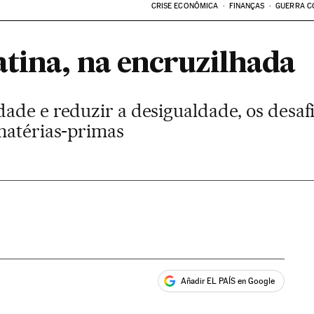
CRISE ECONÔMICA
FINANÇAS
GUERRA C
tina, na encruzilhada
ade e reduzir a desigualdade, os desafi
matérias-primas
Añadir EL PAÍS en Google
ales