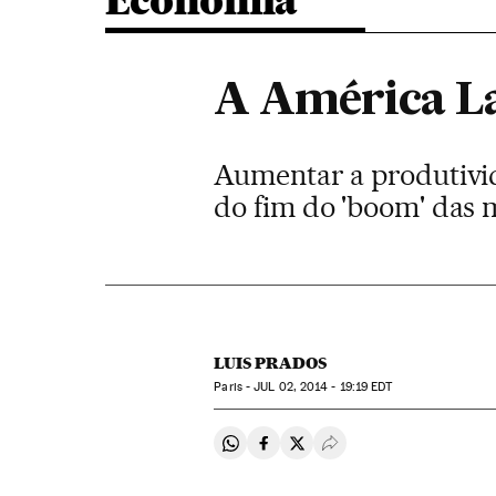
Economia
A América La
Aumentar a produtivid
do fim do 'boom' das 
LUIS PRADOS
Paris -
JUL
02, 2014 - 19:19
EDT
Compartir en Whatsapp
Compartir en Facebook
Compartir en Twitter
Desplegar Redes Soci