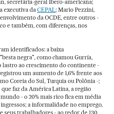
, secretária-geral Ibero-americana;
ia executiva da
CEPAL
; Mario Pezzini,
senvolvimento da OCDE, entre outros -
ico e também, com diferenças, nos
am identificados: a baixa
 "besta negra", como chamou Gurría,
 lastro ao crescimento do continente -
registrou um aumento de 1,6% frente aos
mo Coreia do Sul, Turquia ou Polônia -;
 que faz da América Latina, a região
o mundo - o 20% mais rico fica em média
 ingressos; a informalidade no emprego,
e seus trabalhadores - ao redor de 130