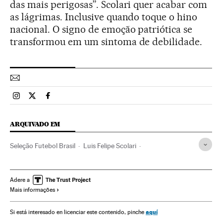
das mais perigosas”. Scolari quer acabar com
as lágrimas. Inclusive quando toque o hino
nacional. O signo de emoção patriótica se
transformou em um sintoma de debilidade.
Esportes El País Brasil en Instagram
Esportes El País Brasil en Twitter
Esportes El País Brasil en Facebook
ARQUIVADO EM
Seleção Futebol Brasil
Luis Felipe Scolari
Copa do Mundo 2014
Seleções esportivas
Copa do Mundo Futebol
Futebol
Copa do mundo
Adere a
Mais informações
Campeonato mundial
Competições
Esportes
Seleção Brasileira
aquí
Si está interesado en licenciar este contenido, pinche