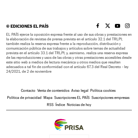
©
EDICIONES EL PAÍS
EL PAÍS BRASIL EN
EL PAÍS BRASI
EL PAÍS B
EL PA
EL PAÍS ejerce la oposición expresa frente al uso de sus obras y prestaciones en
la elaboración de revistas de prensa prevista en el artículo 32.1 del TRLPI;
también realiza la reserva expresa frente a la reproducción, distribución y
comunicación pública de sus trabajos y artículos sobre temas de actualidad
prevista en el artículo 33.1 del TRLPI; y, asimismo, realiza una reserva expresa
de las reproducciones y usos de las obras y otras prestaciones accesibles desde
este sitio web a medios de lectura mecánica u otros medios que resulten
adecuados a tal fin de conformidad con el artículo 67.3 del Real Decreto - ley
24/2021, de 2 de noviembre
Contacto
Venta de contenidos
Aviso legal
Política cookies
Política de privacidad
Mapa
Suscripciones EL PAÍS
Suscripciones empresas
RSS
Índice
Noticias de hoy