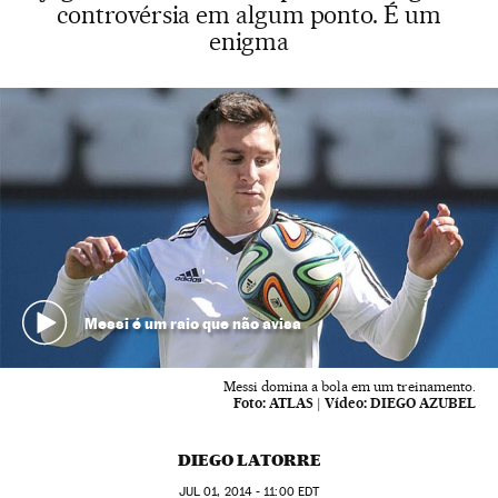
controvérsia em algum ponto. É um
enigma
Messi é um raio que não avisa
Messi domina a bola em um treinamento.
Foto:
ATLAS
|
Vídeo:
DIEGO AZUBEL
DIEGO LATORRE
JUL
01, 2014 - 11:00
EDT