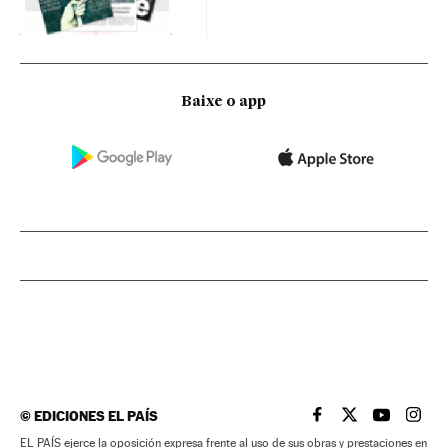
Baixe o app
©
EDICIONES EL PAÍS
EL PAÍS BRASIL EN
EL PAÍS BRASI
EL PAÍS B
EL PA
EL PAÍS ejerce la oposición expresa frente al uso de sus obras y prestaciones en