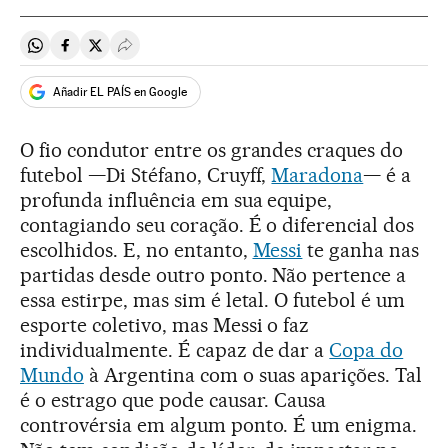
Compartir en Whatsapp
Compartir en Facebook
Compartir en Twitter
Desplegar Redes Sociales
Añadir EL PAÍS en Google
O fio condutor entre os grandes craques do
futebol —Di Stéfano, Cruyff,
Maradona
— é a
profunda influência em sua equipe,
contagiando seu coração. É o diferencial dos
escolhidos. E, no entanto,
Messi
te ganha nas
partidas desde outro ponto. Não pertence a
essa estirpe, mas sim é letal. O futebol é um
esporte coletivo, mas Messi o faz
individualmente. É capaz de dar a
Copa do
Mundo
à Argentina com o suas aparições. Tal
é o estrago que pode causar. Causa
controvérsia em algum ponto. É um enigma.