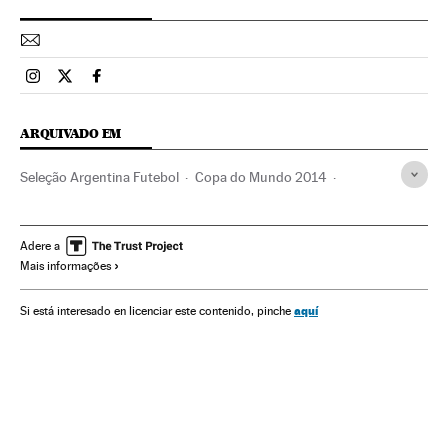
Esportes El País Brasil en Instagram
Esportes El País Brasil en Twitter
Esportes El País Brasil en Facebook
ARQUIVADO EM
Seleção Argentina Futebol
Copa do Mundo 2014
Lionel Messi
Copa do Mundo Futebol
Seleções esportivas
Fase final
Copa do mundo
Adere a
Mais informações
Futebol
Campeonato mundial
Competições
Esportes
aquí
Si está interesado en licenciar este contenido, pinche