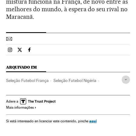
mistura funciona na França, de novo entre as
melhores do mundo, à espera do seu rival no
Maracanã.
Esportes El País Brasil en Instagram
Esportes El País Brasil en Twitter
Esportes El País Brasil en Facebook
ARQUIVADO EM
Seleção Futebol França
Seleção Futebol Nigéria
Copa do Mundo 2014
Seleções esportivas
Copa do Mundo Futebol
Futebol
Copa do mundo
Adere a
Mais informações
Campeonato mundial
Competições
Esportes
aquí
Si está interesado en licenciar este contenido, pinche