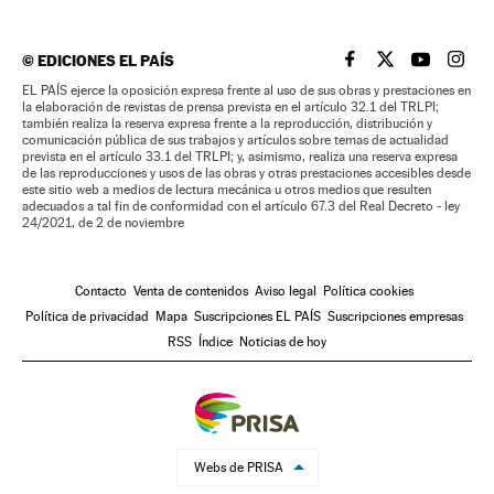
©
EDICIONES EL PAÍS
EL PAÍS BRASIL EN
EL PAÍS BRASI
EL PAÍS B
EL PA
EL PAÍS ejerce la oposición expresa frente al uso de sus obras y prestaciones en
la elaboración de revistas de prensa prevista en el artículo 32.1 del TRLPI;
también realiza la reserva expresa frente a la reproducción, distribución y
comunicación pública de sus trabajos y artículos sobre temas de actualidad
prevista en el artículo 33.1 del TRLPI; y, asimismo, realiza una reserva expresa
de las reproducciones y usos de las obras y otras prestaciones accesibles desde
este sitio web a medios de lectura mecánica u otros medios que resulten
adecuados a tal fin de conformidad con el artículo 67.3 del Real Decreto - ley
24/2021, de 2 de noviembre
Contacto
Venta de contenidos
Aviso legal
Política cookies
Política de privacidad
Mapa
Suscripciones EL PAÍS
Suscripciones empresas
RSS
Índice
Noticias de hoy
Webs de PRISA