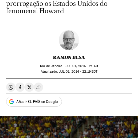
prorrogação os Estados Unidos do
fenomenal Howard
RAMON BESA
Rio de Janeiro -
JUL
01, 2014 - 21:40
atualizado:
JUL
01, 2014 - 22:19
EDT
Compartir en Whatsapp
Compartir en Facebook
Compartir en Twitter
Desplegar Redes Sociales
Añadir EL PAÍS en Google