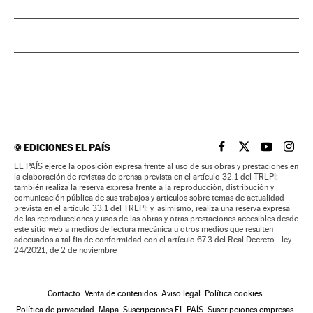
©
EDICIONES EL PAÍS
EL PAÍS BRASIL EN
EL PAÍS BRASI
EL PAÍS B
EL PA
EL PAÍS ejerce la oposición expresa frente al uso de sus obras y prestaciones en
la elaboración de revistas de prensa prevista en el artículo 32.1 del TRLPI;
también realiza la reserva expresa frente a la reproducción, distribución y
comunicación pública de sus trabajos y artículos sobre temas de actualidad
prevista en el artículo 33.1 del TRLPI; y, asimismo, realiza una reserva expresa
de las reproducciones y usos de las obras y otras prestaciones accesibles desde
este sitio web a medios de lectura mecánica u otros medios que resulten
adecuados a tal fin de conformidad con el artículo 67.3 del Real Decreto - ley
24/2021, de 2 de noviembre
Contacto
Venta de contenidos
Aviso legal
Política cookies
Política de privacidad
Mapa
Suscripciones EL PAÍS
Suscripciones empresas