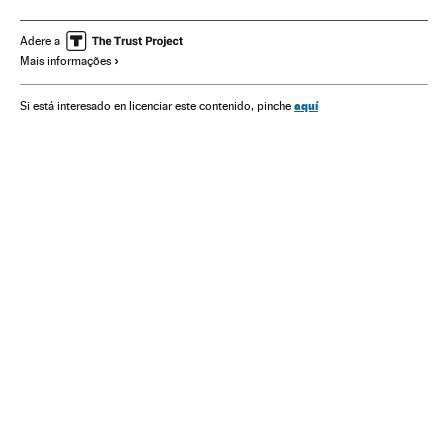
Copa do Mundo 2014
Seleções esportivas
Copa do Mundo Futebol
Fase final
Futebol
Adere a
Mais informações
Copa do mundo
Campeonato mundial
Competições
Esportes
aquí
Si está interesado en licenciar este contenido, pinche