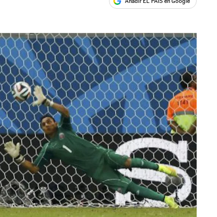
Añadir EL PAÍS en Google
ales