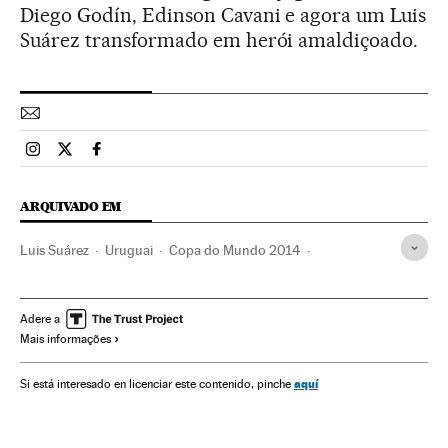
Diego Godín, Edinson Cavani e agora um Luis
Suárez transformado em herói amaldiçoado.
Esportes El País Brasil en Instagram
Esportes El País Brasil en Twitter
Esportes El País Brasil en Facebook
ARQUIVADO EM
Luis Suárez
Uruguai
Copa do Mundo 2014
Copa do Mundo Futebol
Copa do mundo
Futebol
América do Sul
América Latina
Campeonato mundial
Adere a
Mais informações
América
Competições
Esportes
aquí
Si está interesado en licenciar este contenido, pinche