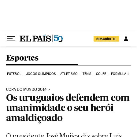
Pular para o conteúdo
SUSCRÍBETE
Esportes
FUTEBOL
JOGOS OLÍMPICOS
ATLETISMO
TÊNIS
GOLFE
FORMULA 1
COPA DO MUNDO 2014
Os uruguaios defendem com
unanimidade o seu herói
amaldiçoado
O presidente José Mujica diz sobre Luis