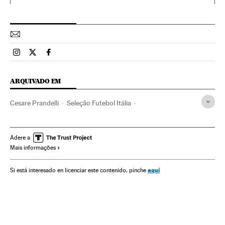
Esportes El País Brasil en Instagram
Esportes El País Brasil en Twitter
Esportes El País Brasil en Facebook
ARQUIVADO EM
Cesare Prandelli
Seleção Futebol Itália
Copa do Mundo 2014
Copa do Mundo Futebol
Futebol
Copa do mundo
Campeonato mundial
Competições
Adere a
Mais informações
Selección italiana
Seleções esportivas
Esportes
aquí
Si está interesado en licenciar este contenido, pinche