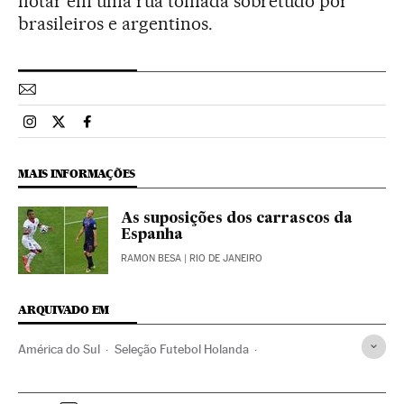
notar em uma rua tomada sobretudo por
brasileiros e argentinos.
Esportes El País Brasil en Instagram
Esportes El País Brasil en Twitter
Esportes El País Brasil en Facebook
MAIS INFORMAÇÕES
As suposições dos carrascos da
Espanha
RAMON BESA
| RIO DE JANEIRO
ARQUIVADO EM
América do Sul
Seleção Futebol Holanda
Seleção Futebol Chile
Copa do Mundo 2014