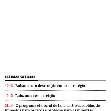
ÚLTIMAS NOTICIAS
Bolsonaro, a destruição como estratégia
12:15
Lula, uma ressurreição
12:15
O programa eleitoral de Lula da Silva: subidas de
21:14
impostos para os ricos e proteção para as minorias