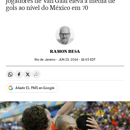
jogadores de Van Gaal eleva a média de
gols ao nível do México em 70
RAMON BESA
Rio de Janeiro -
JUN
23, 2014 - 16:45
EDT
Compartir en Whatsapp
Compartir en Facebook
Compartir en Twitter
Desplegar Redes Sociales
Añadir EL PAÍS en Google