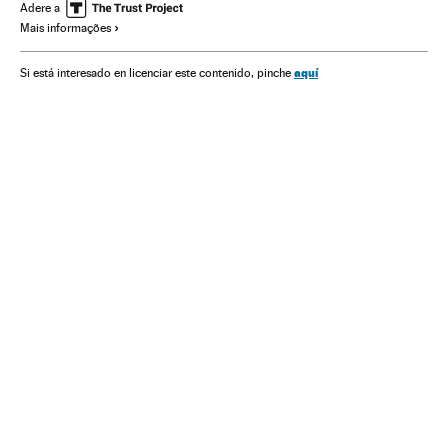
Copa do Mundo Futebol
Futebol
Copa do mundo
Adere a
Mais informações
Brasil
Campeonato mundial
América Latina
Competições
América
Selección chilena
aquí
Si está interesado en licenciar este contenido, pinche
Selección holandesa
Seleções esportivas
Esportes