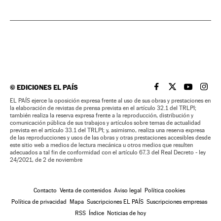
©
EDICIONES EL PAÍS
EL PAÍS BRASIL EN
EL PAÍS BRASI
EL PAÍS B
EL PA
EL PAÍS ejerce la oposición expresa frente al uso de sus obras y prestaciones en
la elaboración de revistas de prensa prevista en el artículo 32.1 del TRLPI;
también realiza la reserva expresa frente a la reproducción, distribución y
comunicación pública de sus trabajos y artículos sobre temas de actualidad
prevista en el artículo 33.1 del TRLPI; y, asimismo, realiza una reserva expresa
de las reproducciones y usos de las obras y otras prestaciones accesibles desde
este sitio web a medios de lectura mecánica u otros medios que resulten
adecuados a tal fin de conformidad con el artículo 67.3 del Real Decreto - ley
24/2021, de 2 de noviembre
Contacto
Venta de contenidos
Aviso legal
Política cookies
Política de privacidad
Mapa
Suscripciones EL PAÍS
Suscripciones empresas
RSS
Índice
Noticias de hoy