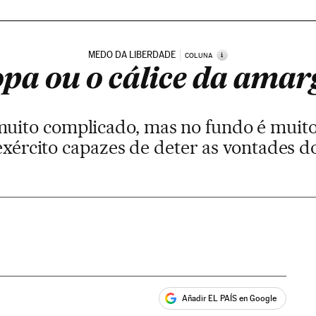
MEDO DA LIBERDADE
i
COLUNA
pa ou o cálice da ama
uito complicado, mas no fundo é muito 
xército capazes de deter as vontades d
Añadir EL PAÍS en Google
ales