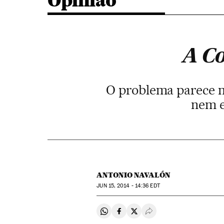
Opinião
A Co
O problema parece m
nem e
ANTONIO NAVALÓN
JUN
15, 2014 - 14:36
EDT
Compartir en Whatsapp
Compartir en Facebook
Compartir en Twitter
Desplegar Redes Soci