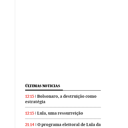
ÚLTIMAS NOTICIAS
Bolsonaro, a destruição como
12:15
estratégia
Lula, uma ressurreição
12:15
O programa eleitoral de Lula da
21:14