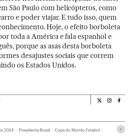
em São Paulo com helicópteros, como
arro e poder viajar. E tudo isso, quem
 conhecimento. Hoje, o efeito borboleta
por toda a América e fala espanhol e
guês, porque as asas desta borboleta
ormes desajustes sociais que correm
uindo os Estados Unidos.
a
Opiniao El País Br
Opiniao El Pa
Opiniao 
do 2014
Presidente Brasil
Copa do Mundo Futebol