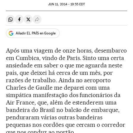
JUN
11, 2014 - 19:55
EDT
Compartir en Whatsapp
Compartir en Facebook
Compartir en Twitter
Desplegar Redes Sociales
Añadir EL PAÍS en Google
Após uma viagem de onze horas, desembarco
em Cumbica, vindo de Paris. Sinto uma certa
ansiedade em saber o que me aguarda neste
país, que deixei há cerca de um mês, por
razões de trabalho. Ainda no aeroporto
Charles de Gaulle me deparei com uma
simpática manifestação dos funcionários da
Air France, que, além de estenderem uma
bandeira do Brasil no balcão de embarque,
penduraram várias outras bandeiras
pequenas nos cordões que cercam o corredor
que nos conduz ao portão.