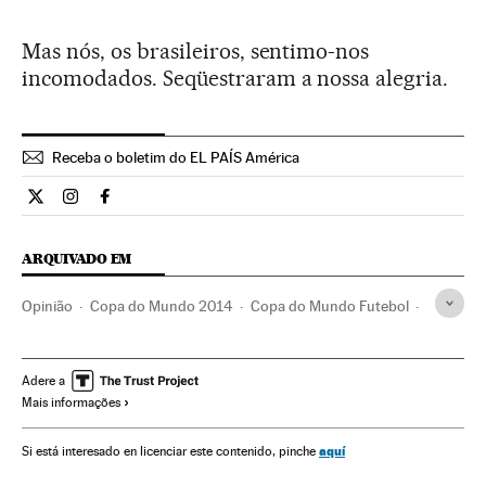
Mas nós, os brasileiros, sentimo-nos
incomodados. Seqüestraram a nossa alegria.
Receba o boletim do EL PAÍS América
Opiniao El País Brasil en Twitter
Opiniao El País Brasil en Instagram
Opiniao El País Brasil en Facebook
ARQUIVADO EM
Opinião
Copa do Mundo 2014
Copa do Mundo Futebol
Brasil
Futebol
América do Sul
América Latina
Competições
América
Esportes
Adere a
Mais informações
aquí
Si está interesado en licenciar este contenido, pinche