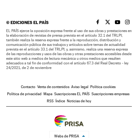
©
EDICIONES EL PAÍS
EL PAÍS BRASIL EN
EL PAÍS BRASI
EL PAÍS B
EL PA
EL PAÍS ejerce la oposición expresa frente al uso de sus obras y prestaciones en
la elaboración de revistas de prensa prevista en el artículo 32.1 del TRLPI;
también realiza la reserva expresa frente a la reproducción, distribución y
comunicación pública de sus trabajos y artículos sobre temas de actualidad
prevista en el artículo 33.1 del TRLPI; y, asimismo, realiza una reserva expresa
de las reproducciones y usos de las obras y otras prestaciones accesibles desde
este sitio web a medios de lectura mecánica u otros medios que resulten
adecuados a tal fin de conformidad con el artículo 67.3 del Real Decreto - ley
24/2021, de 2 de noviembre
Contacto
Venta de contenidos
Aviso legal
Política cookies
Política de privacidad
Mapa
Suscripciones EL PAÍS
Suscripciones empresas
RSS
Índice
Noticias de hoy
Webs de PRISA