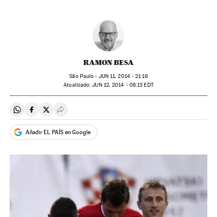
RAMON BESA
São Paulo -
JUN
11, 2014 - 21:16
atualizado:
JUN
12, 2014 - 08:13
EDT
Compartir en Whatsapp
Compartir en Facebook
Compartir en Twitter
Desplegar Redes Sociales
Añadir EL PAÍS en Google