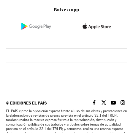
Baixe o app
©
EDICIONES EL PAÍS
EL PAÍS BRASIL EN
EL PAÍS BRASI
EL PAÍS B
EL PA
EL PAÍS ejerce la oposición expresa frente al uso de sus obras y prestaciones en
la elaboración de revistas de prensa prevista en el artículo 32.1 del TRLPI;
también realiza la reserva expresa frente a la reproducción, distribución y
comunicación pública de sus trabajos y artículos sobre temas de actualidad
prevista en el artículo 33.1 del TRLPI; y, asimismo, realiza una reserva expresa