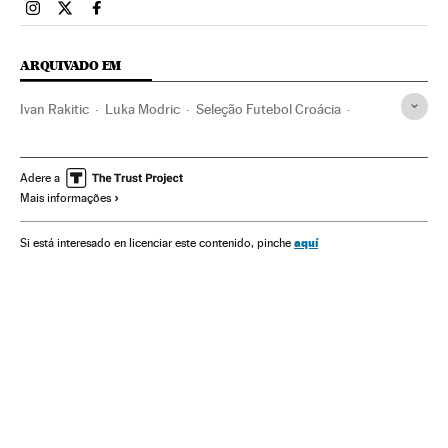
Esportes El País Brasil en Instagram
Esportes El País Brasil en Twitter
Esportes El País Brasil en Facebook
ARQUIVADO EM
Ivan Rakitic
Luka Modric
Seleção Futebol Croácia
Seleção Futebol Brasil
Copa do Mundo 2014
Neymar
Copa do Mundo Futebol
Futebol
Competições
Adere a
Mais informações
Selección croata
Seleções esportivas
Esportes
Seleção Brasileira
aquí
Si está interesado en licenciar este contenido, pinche