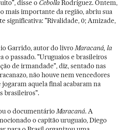
ito", disse o
Cebolla
Rodríguez. Ontem,
, o mais importante da região, abriu sua
significativa: "Rivalidade, 0; Amizade,
lio Garrido, autor do livro
Maracaná, la
a o passado. "Uruguaios e brasileiros
ção de irmandade", diz, sentado nas
aracanazo, não houve nem vencedores
 jogaram aquela final acabaram na
 brasileiros".
irou o documentário
Maracaná
. A
mocionado o capitão uruguaio, Diego
jar para o Brasil organizou uma