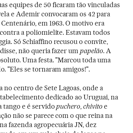
as equipes de 50 ficaram tão vinculadas
rela e Ademir convocaram os 42 para
 Centenário, em 1963. O motivo era
 contra a poliomielite. Estavam todos
ia. Só Schiaffino recusou o convite,
 disse, não queria fazer um
papelão
. A
bsoluto. Uma festa. "Marcou toda uma
o. "Eles se tornaram amigos!".
no centro de Sete Lagoas, onde a
tabelecimento dedicado ao Uruguai, na
a tango e é servido
puchero
,
chivito
e
tação não se parece com o que reina na
na fazenda agropecuária JN, dez