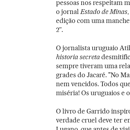
pessoas nos respeitam mu
o jornal
Estado de Minas
edição com uma manchete 
2”.
O jornalista uruguaio Ati
historia secreta
desmitific
sempre tiveram uma rela
grades do Jacaré. "No M
nem vencidos. Todos que
miséria! Os uruguaios e os
O livro de Garrido insp
verdade cruel deve ter e
Lugano, que antes de via