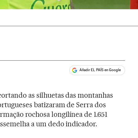
Añadir EL PAÍS en Google
ales
ortando as silhuetas das montanhas
ortugueses batizaram de Serra dos
mação rochosa longilínea de 1.651
assemelha a um dedo indicador.