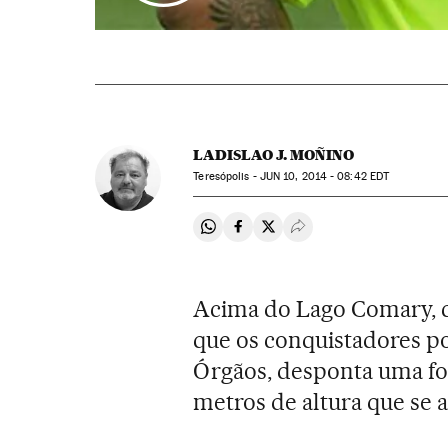
LADISLAO J. MOÑINO
Teresópolis -
JUN
10, 2014 - 08:42
EDT
Compartir en Whatsapp
Compartir en Facebook
Compartir en Twitter
Desplegar Redes Soci
Acima do Lago Comary, c
que os conquistadores p
Órgãos, desponta uma for
metros de altura que se 