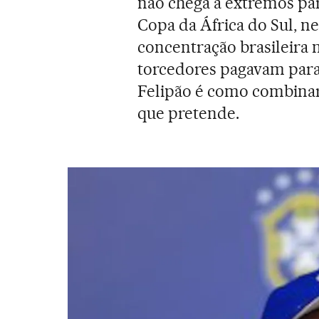
não chega a extremos pa
Copa da África do Sul, n
concentração brasileira
torcedores pagavam para
Felipão é como combinar
que pretende.