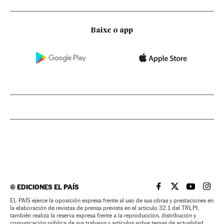
Baixe o app
©
EDICIONES EL PAÍS
EL PAÍS BRASIL EN
EL PAÍS BRASI
EL PAÍS B
EL PA
EL PAÍS ejerce la oposición expresa frente al uso de sus obras y prestaciones en
la elaboración de revistas de prensa prevista en el artículo 32.1 del TRLPI;
también realiza la reserva expresa frente a la reproducción, distribución y
comunicación pública de sus trabajos y artículos sobre temas de actualidad