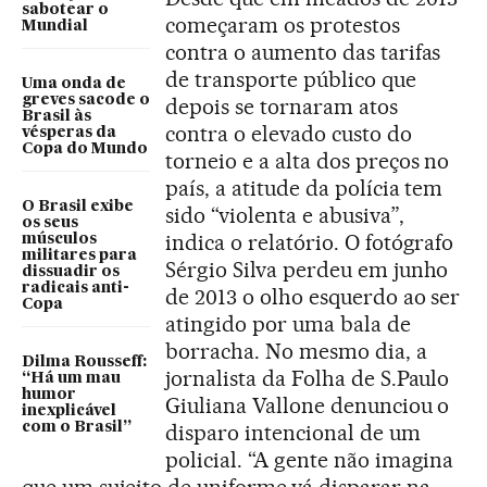
sabotear o
começaram os protestos
Mundial
contra o aumento das tarifas
de transporte público que
Uma onda de
greves sacode o
depois se tornaram atos
Brasil às
contra o elevado custo do
vésperas da
Copa do Mundo
torneio e a alta dos preços no
país, a atitude da polícia tem
O Brasil exibe
sido “violenta e abusiva”,
os seus
indica o relatório. O fotógrafo
músculos
militares para
Sérgio Silva perdeu em junho
dissuadir os
radicais anti-
de 2013 o olho esquerdo ao ser
Copa
atingido por uma bala de
borracha. No mesmo dia, a
Dilma Rousseff:
jornalista da Folha de S.Paulo
“Há um mau
humor
Giuliana Vallone denunciou o
inexplicável
com o Brasil”
disparo intencional de um
policial. “A gente não imagina