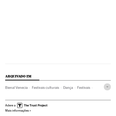
ARQUIVADO EM
Bienal Venecia
Festivais culturais
Dança
Festivais
Arquitetura
Artes cênicas
Agenda cultural
Eventos
Arte
Espetáculos
Cultura
Adere a
Mais informações