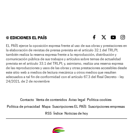
©
EDICIONES EL PAÍS
EL PAÍS BRASIL EN
EL PAÍS BRASI
EL PAÍS B
EL PA
EL PAÍS ejerce la oposición expresa frente al uso de sus obras y prestaciones en
la elaboración de revistas de prensa prevista en el artículo 32.1 del TRLPI;
también realiza la reserva expresa frente a la reproducción, distribución y
comunicación pública de sus trabajos y artículos sobre temas de actualidad
prevista en el artículo 33.1 del TRLPI; y, asimismo, realiza una reserva expresa
de las reproducciones y usos de las obras y otras prestaciones accesibles desde
este sitio web a medios de lectura mecánica u otros medios que resulten
adecuados a tal fin de conformidad con el artículo 67.3 del Real Decreto - ley
24/2021, de 2 de noviembre
Contacto
Venta de contenidos
Aviso legal
Política cookies
Política de privacidad
Mapa
Suscripciones EL PAÍS
Suscripciones empresas
RSS
Índice
Noticias de hoy