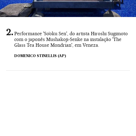
Performance 'So’oku Sen', do artista Hiroshi Sugimoto
com o japonês Mushakoji-Senke na instalação 'The
Glass Tea House Mondrian', em Veneza.
DOMENICO STINELLIS (AP)