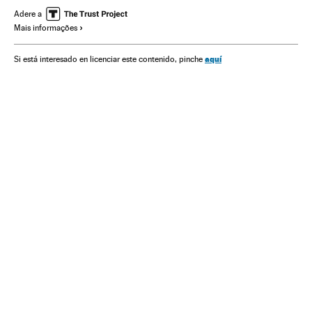
Copa do Mundo Futebol
Brasil
Futebol
Adere a
Mais informações
América do Sul
América Latina
Competições
América
Esportes
Seleção Brasileira
aquí
Si está interesado en licenciar este contenido, pinche