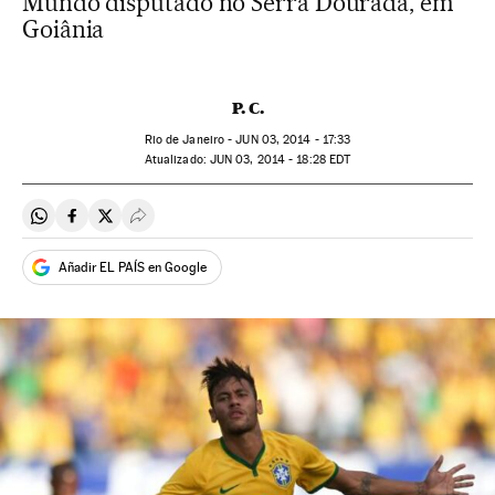
Mundo disputado no Serra Dourada, em
Goiânia
P. C.
Rio de Janeiro -
JUN
03, 2014 - 17:33
atualizado:
JUN
03, 2014 - 18:28
EDT
Compartir en Whatsapp
Compartir en Facebook
Compartir en Twitter
Desplegar Redes Sociales
Añadir EL PAÍS en Google