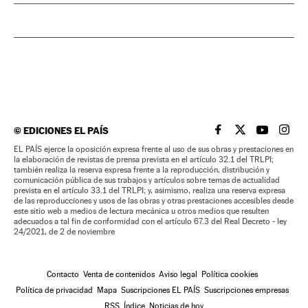
©
EDICIONES EL PAÍS
EL PAÍS BRASIL EN
EL PAÍS BRASI
EL PAÍS B
EL PA
EL PAÍS ejerce la oposición expresa frente al uso de sus obras y prestaciones en
la elaboración de revistas de prensa prevista en el artículo 32.1 del TRLPI;
también realiza la reserva expresa frente a la reproducción, distribución y
comunicación pública de sus trabajos y artículos sobre temas de actualidad
prevista en el artículo 33.1 del TRLPI; y, asimismo, realiza una reserva expresa
de las reproducciones y usos de las obras y otras prestaciones accesibles desde
este sitio web a medios de lectura mecánica u otros medios que resulten
adecuados a tal fin de conformidad con el artículo 67.3 del Real Decreto - ley
24/2021, de 2 de noviembre
Contacto
Venta de contenidos
Aviso legal
Política cookies
Política de privacidad
Mapa
Suscripciones EL PAÍS
Suscripciones empresas
RSS
Índice
Noticias de hoy