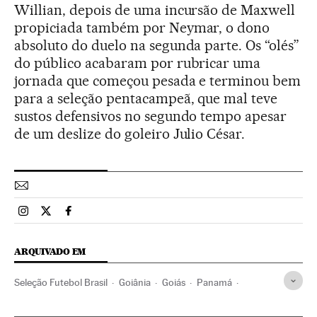
Willian, depois de uma incursão de Maxwell
propiciada também por Neymar, o dono
absoluto do duelo na segunda parte. Os “olés”
do público acabaram por rubricar uma
jornada que começou pesada e terminou bem
para a seleção pentacampeã, que mal teve
sustos defensivos no segundo tempo apesar
de um deslize do goleiro Julio César.
Esportes El País Brasil en Instagram
Esportes El País Brasil en Twitter
Esportes El País Brasil en Facebook
ARQUIVADO EM
Seleção Futebol Brasil
Goiânia
Goiás
Panamá
Neymar
Copa do Mundo 2014
Seleções esportivas