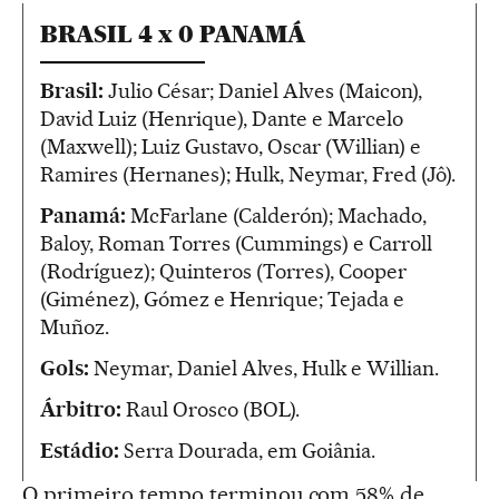
BRASIL 4 x 0 PANAMÁ
Brasil:
Julio César; Daniel Alves (Maicon),
David Luiz (Henrique), Dante e Marcelo
(Maxwell); Luiz Gustavo, Oscar (Willian) e
Ramires (Hernanes); Hulk, Neymar, Fred (Jô).
Panamá:
McFarlane (Calderón); Machado,
Baloy, Roman Torres (Cummings) e Carroll
(Rodríguez); Quinteros (Torres), Cooper
(Giménez), Gómez e Henrique; Tejada e
Muñoz.
Gols:
Neymar, Daniel Alves, Hulk e Willian.
Árbitro:
Raul Orosco (BOL).
Estádio:
Serra Dourada, em Goiânia.
O primeiro tempo terminou com 58% de