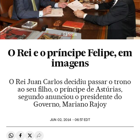
21 fotos
O Rei e o príncipe Felipe, em
imagens
O Rei Juan Carlos decidiu passar o trono
ao seu filho, o príncipe de Astúrias,
segundo anunciou o presidente do
Governo, Mariano Rajoy
JUN
02, 2014 - 06:57
EDT
Compartir en Whatsapp
Compartir en Facebook
Compartir en Twitter
Desplegar Redes Sociales