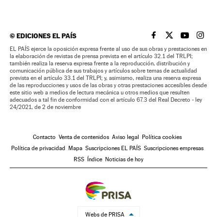
©
EDICIONES EL PAÍS
EL PAÍS BRASIL EN
EL PAÍS BRASI
EL PAÍS B
EL PA
EL PAÍS ejerce la oposición expresa frente al uso de sus obras y prestaciones en
la elaboración de revistas de prensa prevista en el artículo 32.1 del TRLPI;
también realiza la reserva expresa frente a la reproducción, distribución y
comunicación pública de sus trabajos y artículos sobre temas de actualidad
prevista en el artículo 33.1 del TRLPI; y, asimismo, realiza una reserva expresa
de las reproducciones y usos de las obras y otras prestaciones accesibles desde
este sitio web a medios de lectura mecánica u otros medios que resulten
adecuados a tal fin de conformidad con el artículo 67.3 del Real Decreto - ley
24/2021, de 2 de noviembre
Contacto
Venta de contenidos
Aviso legal
Política cookies
Política de privacidad
Mapa
Suscripciones EL PAÍS
Suscripciones empresas
RSS
Índice
Noticias de hoy
Webs de PRISA