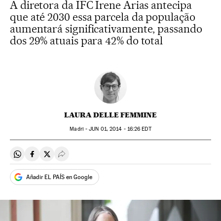
A diretora da IFC Irene Arias antecipa
que até 2030 essa parcela da população
aumentará significativamente, passando
dos 29% atuais para 42% do total
LAURA DELLE FEMMINE
Madri -
JUN
01, 2014 - 16:26
EDT
Compartir en Whatsapp
Compartir en Facebook
Compartir en Twitter
Desplegar Redes Sociales
Añadir EL PAÍS en Google