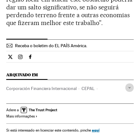
dar um salto significativo, se não seguirá
perdendo terreno frente a outras economias
que fizeram melhor este trabalho”.
Receba o boletim do EL PAÍS América.
Economia El País Brasil en Twitter
Economia El País Brasil en Instagram
Economia El País Brasil en Facebook
ARQUIVADO EM
Corporación Financiera Internacional
CEPAL
Investimentos estrangeiros
Previsões econômicas
Banco Mundial
Comércio internacional
Adere a
Mais informações
Países emergentes
FMI
Geopolítica
Política econômica
ONU
Empresas
América Latina
aquí
Si está interesado en licenciar este contenido, pinche