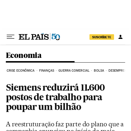
Pular para o conteúdo
SUSCRÍBETE
Economia
CRISE ECONÔMICA
FINANÇAS
GUERRA COMERCIAL
BOLSA
DESEMPREGO
Siemens reduzirá 11.600
postos de trabalho para
poupar um bilhão
A reestruturação faz parte do plano que a