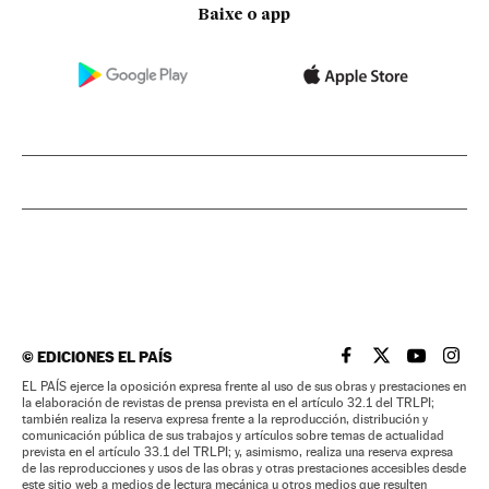
Baixe o app
©
EDICIONES EL PAÍS
EL PAÍS BRASIL EN
EL PAÍS BRASI
EL PAÍS B
EL PA
EL PAÍS ejerce la oposición expresa frente al uso de sus obras y prestaciones en
la elaboración de revistas de prensa prevista en el artículo 32.1 del TRLPI;
también realiza la reserva expresa frente a la reproducción, distribución y
comunicación pública de sus trabajos y artículos sobre temas de actualidad
prevista en el artículo 33.1 del TRLPI; y, asimismo, realiza una reserva expresa
de las reproducciones y usos de las obras y otras prestaciones accesibles desde
este sitio web a medios de lectura mecánica u otros medios que resulten