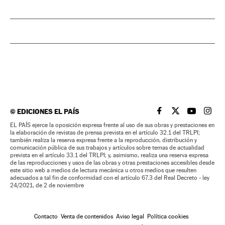
©
EDICIONES EL PAÍS
EL PAÍS BRASIL EN
EL PAÍS BRASI
EL PAÍS B
EL PA
EL PAÍS ejerce la oposición expresa frente al uso de sus obras y prestaciones en
la elaboración de revistas de prensa prevista en el artículo 32.1 del TRLPI;
también realiza la reserva expresa frente a la reproducción, distribución y
comunicación pública de sus trabajos y artículos sobre temas de actualidad
prevista en el artículo 33.1 del TRLPI; y, asimismo, realiza una reserva expresa
de las reproducciones y usos de las obras y otras prestaciones accesibles desde
este sitio web a medios de lectura mecánica u otros medios que resulten
adecuados a tal fin de conformidad con el artículo 67.3 del Real Decreto - ley
24/2021, de 2 de noviembre
Contacto
Venta de contenidos
Aviso legal
Política cookies