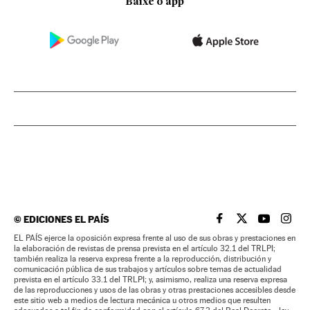
Baixe o app
©
EDICIONES EL PAÍS
EL PAÍS BRASIL EN
EL PAÍS BRASI
EL PAÍS B
EL PA
EL PAÍS ejerce la oposición expresa frente al uso de sus obras y prestaciones en
la elaboración de revistas de prensa prevista en el artículo 32.1 del TRLPI;
también realiza la reserva expresa frente a la reproducción, distribución y
comunicación pública de sus trabajos y artículos sobre temas de actualidad
prevista en el artículo 33.1 del TRLPI; y, asimismo, realiza una reserva expresa
de las reproducciones y usos de las obras y otras prestaciones accesibles desde
este sitio web a medios de lectura mecánica u otros medios que resulten