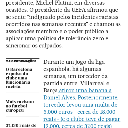
presidente, Michel Platini, em diversas
ocasiões. O presidente da UEFA afirmou que
se sente "indignado pelos incidentes racistas
ocorridos nas semanas recentes" e chamou as
associações membro e o poder público a
aplicar uma política de tolerância zero e
sancionar os culpados.
Durante um jogo da liga
MAIS INFORMAÇÕES
espanhola, há algumas
O Barcelona
expulsa do
semanas, um torcedor da
clube uma
partida entre Villarreal e
funcionária
racista
Barça
atirou uma banana a
Daniel Alves
.
Posteriormente,
Mais racismo
torcedor levou uma multa de
no futebol
6.000 euros - cerca de 18.000
europeu
reais - (e o clube teve de pagar
12.000, cerca de 37.00 reais)
37.130 reais de