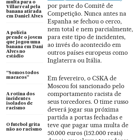
multa para o
por parte do Comitê de
Villarreal pela
banana atirada
Competição. Nunca antes na
em Daniel Alves
Espanha se fechou o cerco,
nem total e nem parcialmente,
A polícia
para este tipo de incidentes,
prende o jovem
que jogou uma
ao invés do acontecido em
banana em Dani
outros países europeus como
Alves no
estádio
Inglaterra ou Itália.
“Somos todos
Em fevereiro, o CSKA de
macacos”
Moscou foi sancionado pelo
comportamento racista de
A rotina dos
incidentes
seus torcedores. O time russo
isolados de
deverá jogar sua próxima
racismo
partida a portas fechadas e
teve que pagar uma multa de
O futebol grita
não ao racismo
50.000 euros (152.000 reais)