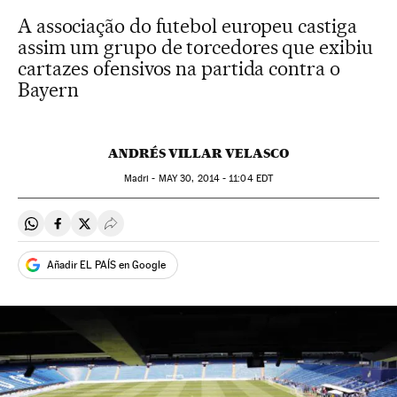
A associação do futebol europeu castiga
assim um grupo de torcedores que exibiu
cartazes ofensivos na partida contra o
Bayern
ANDRÉS VILLAR VELASCO
Madri -
MAY
30, 2014 - 11:04
EDT
Compartir en Whatsapp
Compartir en Facebook
Compartir en Twitter
Desplegar Redes Sociales
Añadir EL PAÍS en Google