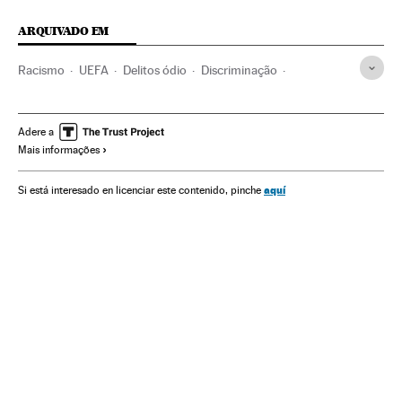
ARQUIVADO EM
Racismo
UEFA
Delitos ódio
Discriminação
Real Madrid
Preconceitos
Futebol
Problemas sociais
Organizações desportivas
Times esportes
Delitos
Adere a
Mais informações
Esportes
Sociedade
Justiça
Racismo en el deporte
aquí
Si está interesado en licenciar este contenido, pinche