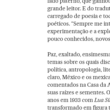
lado paterno, que ganhou
grande leitor. E do trad
carregado de poesia e tod
poéticos. “Sempre me int
experimentação e a explo
pouco conhecidos, novos
Paz, exaltado, ensimesm
temas sobre os quais disc
política, antropologia, li
claro, México e os mexica
comentados na Casa da A
suas raízes e sementes. O
anos em 1933 com
Lua Si
transformado em figura 