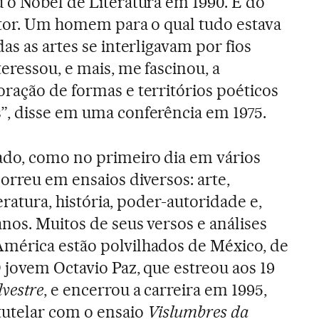
 o Nobel de Literatura em 1990. E do
utor. Um homem para o qual tudo estava
as as artes se interligavam por fios
eressou, e mais, me fascinou, a
ração de formas e territórios poéticos
”, disse em uma conferência em 1975.
ado, como no primeiro dia em vários
orreu em ensaios diversos: arte,
teratura, história, poder-autoridade e,
nos. Muitos de seus versos e análises
mérica estão polvilhados de México, de
 jovem Octavio Paz, que estreou aos 19
lvestre
, e encerrou a carreira em 1995,
tutelar com o ensaio
Vislumbres da