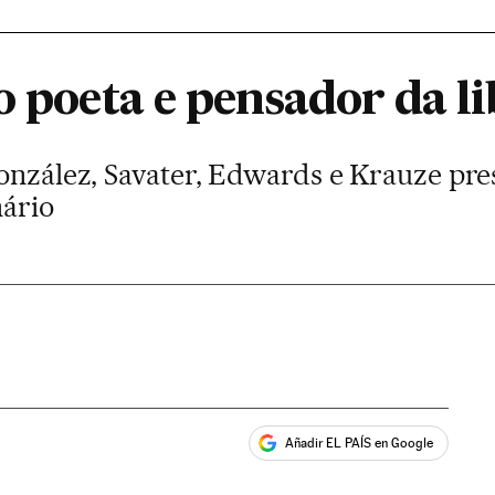
o poeta e pensador da l
 González, Savater, Edwards e Krauze 
nário
Añadir EL PAÍS en Google
ales