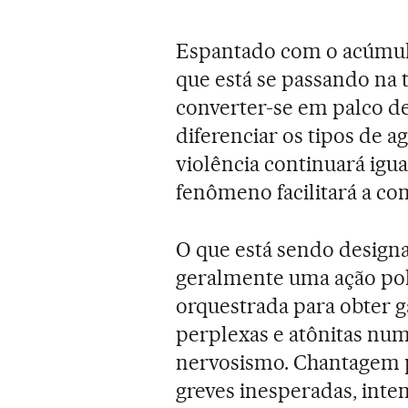
Espantado com o acúmul
que está se passando na 
converter-se em palco de
diferenciar os tipos de a
violência continuará ig
fenômeno facilitará a co
O que está sendo design
geralmente uma ação pol
orquestrada para obter 
perplexas e atônitas nu
nervosismo. Chantagem p
greves inesperadas, intem