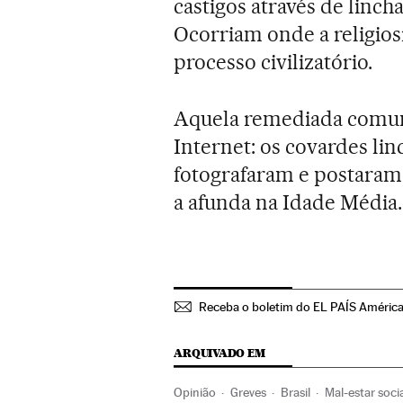
castigos através de linch
Ocorriam onde a religiosi
processo civilizatório.
Aquela remediada comuni
Internet: os covardes li
fotografaram e postaram c
a afunda na Idade Média.
Receba o boletim do EL PAÍS Améric
ARQUIVADO EM
Opinião
Greves
Brasil
Mal-estar soci