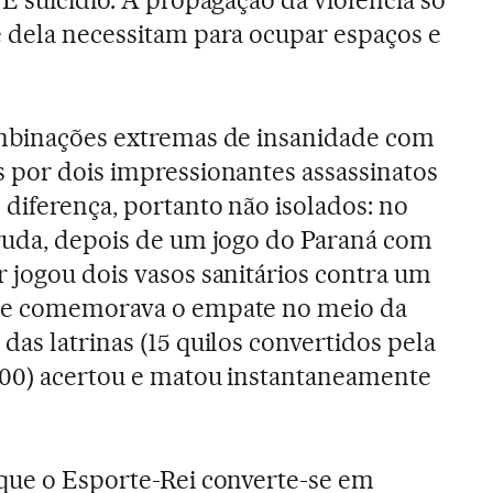
É suicídio. A propagação da violência só
 dela necessitam para ocupar espaços e
ombinações extremas de insanidade com
 por dois impressionantes assassinatos
diferença, portanto não isolados: no
rruda, depois de um jogo do Paraná com
 jogou dois vasos sanitários contra um
que comemorava o empate no meio da
as latrinas (15 quilos convertidos pela
300) acertou e matou instantaneamente
 que o Esporte-Rei converte-se em