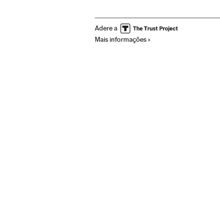
América Latina
Problemas sociais
Rel
Adere a
Mais informações