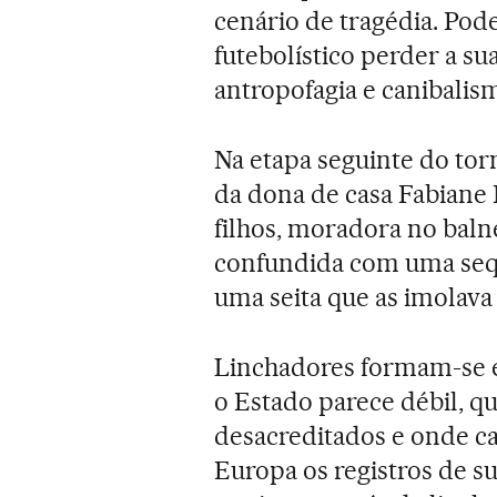
cenário de tragédia. Pode
futebolístico perder a s
antropofagia e canibalis
Na etapa seguinte do tor
da dona de casa Fabiane 
filhos, moradora no balne
confundida com uma seqü
uma seita que as imolava p
Linchadores formam-se 
o Estado parece débil, qua
desacreditados e onde c
Europa os registros de s