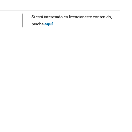
ações trabalhistas
América
Sociedade
Trabalho
Si está interesado en licenciar este contenido,
aquí
pinche