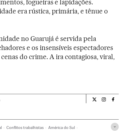
amentos, fogueiras e lapidações.
dade era rústica, primária, e tênue o
dade no Guarujá é servida pela
nchadores e os insensíveis espectadores
enas do crime. A ira contagiosa, viral,
a
Opiniao El País Br
Opiniao El Pa
Opiniao 
al
Conflitos trabalhistas
América do Sul