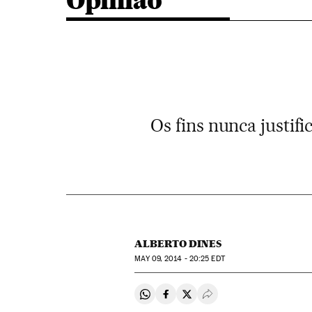
Opinião
Os fins nunca justif
ALBERTO DINES
MAY
09, 2014 - 20:25
EDT
Compartir en Whatsapp
Compartir en Facebook
Compartir en Twitter
Desplegar Redes Soci