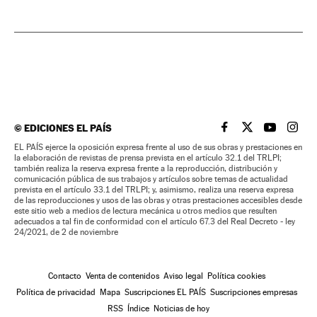
©
EDICIONES EL PAÍS
EL PAÍS BRASIL EN
EL PAÍS BRASI
EL PAÍS B
EL PA
EL PAÍS ejerce la oposición expresa frente al uso de sus obras y prestaciones en
la elaboración de revistas de prensa prevista en el artículo 32.1 del TRLPI;
también realiza la reserva expresa frente a la reproducción, distribución y
comunicación pública de sus trabajos y artículos sobre temas de actualidad
prevista en el artículo 33.1 del TRLPI; y, asimismo, realiza una reserva expresa
de las reproducciones y usos de las obras y otras prestaciones accesibles desde
este sitio web a medios de lectura mecánica u otros medios que resulten
adecuados a tal fin de conformidad con el artículo 67.3 del Real Decreto - ley
24/2021, de 2 de noviembre
Contacto
Venta de contenidos
Aviso legal
Política cookies
Política de privacidad
Mapa
Suscripciones EL PAÍS
Suscripciones empresas
RSS
Índice
Noticias de hoy