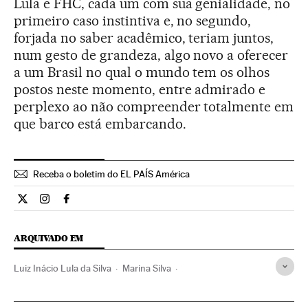
Lula e FHC, cada um com sua genialidade, no
primeiro caso instintiva e, no segundo,
forjada no saber acadêmico, teriam juntos,
num gesto de grandeza, algo novo a oferecer
a um Brasil no qual o mundo tem os olhos
postos neste momento, entre admirado e
perplexo ao não compreender totalmente em
que barco está embarcando.
Receba o boletim do EL PAÍS América
Opiniao El País Brasil en Twitter
Opiniao El País Brasil en Instagram
Opiniao El País Brasil en Facebook
ARQUIVADO EM
Luiz Inácio Lula da Silva
Marina Silva
Fernando Henrique Cardoso
Opinião
Brasil