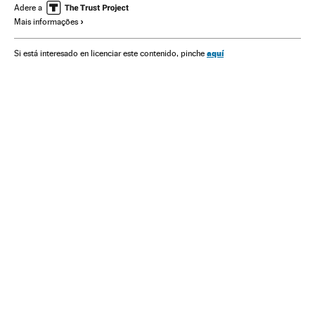
América do Sul
América Latina
América
Adere a
Mais informações
Partido dos Trabalhadores
Partidos políticos
Política
aquí
Si está interesado en licenciar este contenido, pinche