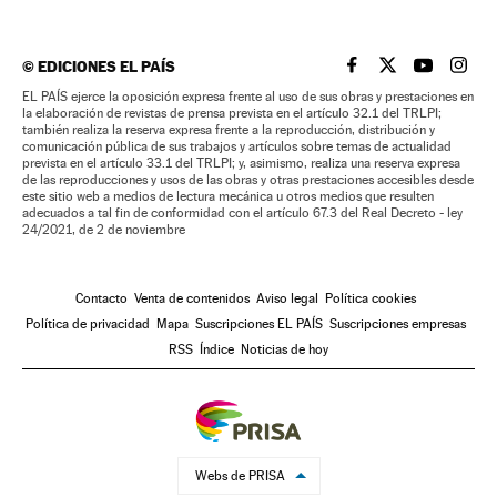
©
EDICIONES EL PAÍS
EL PAÍS BRASIL EN
EL PAÍS BRASI
EL PAÍS B
EL PA
EL PAÍS ejerce la oposición expresa frente al uso de sus obras y prestaciones en
la elaboración de revistas de prensa prevista en el artículo 32.1 del TRLPI;
también realiza la reserva expresa frente a la reproducción, distribución y
comunicación pública de sus trabajos y artículos sobre temas de actualidad
prevista en el artículo 33.1 del TRLPI; y, asimismo, realiza una reserva expresa
de las reproducciones y usos de las obras y otras prestaciones accesibles desde
este sitio web a medios de lectura mecánica u otros medios que resulten
adecuados a tal fin de conformidad con el artículo 67.3 del Real Decreto - ley
24/2021, de 2 de noviembre
Contacto
Venta de contenidos
Aviso legal
Política cookies
Política de privacidad
Mapa
Suscripciones EL PAÍS
Suscripciones empresas
RSS
Índice
Noticias de hoy
Webs de PRISA