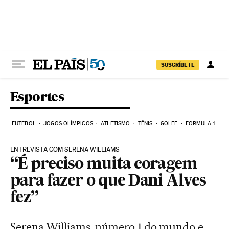
Pular para o conteúdo
SUSCRÍBETE
Esportes
FUTEBOL
JOGOS OLÍMPICOS
ATLETISMO
TÊNIS
GOLFE
FORMULA 1
ENTREVISTA COM SERENA WILLIAMS
“É preciso muita coragem
para fazer o que Dani Alves
fez”
Serena Williams, número 1 do mundo e