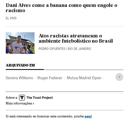
Dani Alves come a banana como quem engole o
racismo
EL PAÍS
Atos racistas atravancam o
ambiente futebolístico no Brasil
PEDRO CIFUENTES
| RIO DE JANEIRO
ARQUIVADO EM
Serena Williams
Roger Federer
Mutua Madrid Open
WTA Tour
Masters 1000
ATP Tour
Tênis
Competições
Esportes
Adere a
Mais informações
aquí
Si está interesado en licenciar este contenido, pinche