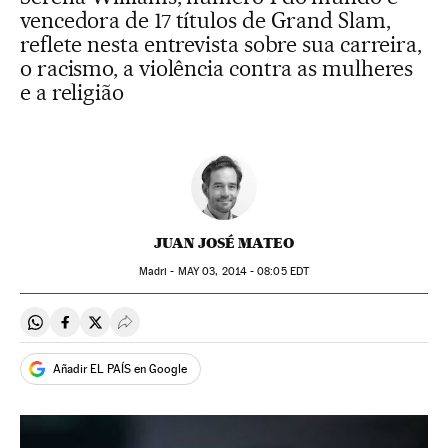
vencedora de 17 títulos de Grand Slam,
reflete nesta entrevista sobre sua carreira,
o racismo, a violência contra as mulheres
e a religião
JUAN JOSÉ MATEO
Madri -
MAY
03, 2014 - 08:05
EDT
Compartir en Whatsapp
Compartir en Facebook
Compartir en Twitter
Desplegar Redes Sociales
Añadir EL PAÍS en Google