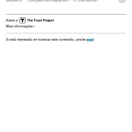
Primeira divisão
Liga futebol
Futebol
Competições
Times esportes
Esportes
Adere a
Mais informações
aquí
Si está interesado en licenciar este contenido, pinche