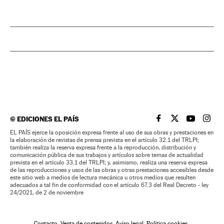
©
EDICIONES EL PAÍS
EL PAÍS BRASIL EN
EL PAÍS BRASI
EL PAÍS B
EL PA
EL PAÍS ejerce la oposición expresa frente al uso de sus obras y prestaciones en
la elaboración de revistas de prensa prevista en el artículo 32.1 del TRLPI;
también realiza la reserva expresa frente a la reproducción, distribución y
comunicación pública de sus trabajos y artículos sobre temas de actualidad
prevista en el artículo 33.1 del TRLPI; y, asimismo, realiza una reserva expresa
de las reproducciones y usos de las obras y otras prestaciones accesibles desde
este sitio web a medios de lectura mecánica u otros medios que resulten
adecuados a tal fin de conformidad con el artículo 67.3 del Real Decreto - ley
24/2021, de 2 de noviembre
Contacto
Venta de contenidos
Aviso legal
Política cookies