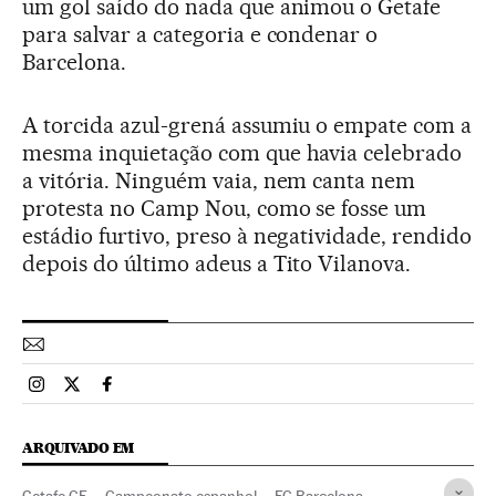
um gol saído do nada que animou o Getafe
para salvar a categoria e condenar o
Barcelona.
A torcida azul-grená assumiu o empate com a
mesma inquietação com que havia celebrado
a vitória. Ninguém vaia, nem canta nem
protesta no Camp Nou, como se fosse um
estádio furtivo, preso à negatividade, rendido
depois do último adeus a Tito Vilanova.
Esportes El País Brasil en Instagram
Esportes El País Brasil en Twitter
Esportes El País Brasil en Facebook
ARQUIVADO EM
Getafe CF
Campeonato espanhol
FC Barcelona