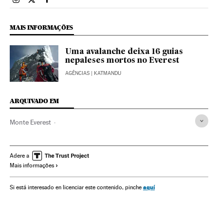
Esportes El País Brasil en Instagram
Esportes El País Brasil en Twitter
Esportes El País Brasil en Facebook
MAIS INFORMAÇÕES
Uma avalanche deixa 16 guias
nepaleses mortos no Everest
AGÊNCIAS
| KATMANDU
ARQUIVADO EM
Monte Everest
Montanhas com mais de 8000 m de altitude
Montanhas
Himalaya
Nepal
Tibete
Alpinismo
Cordilheiras
Adere a
Mais informações
China
Esporte aventura
Espaços naturais
Ásia oriental
Ásia meridional
Ásia
Esportes
aquí
Si está interesado en licenciar este contenido, pinche
Meio ambiente