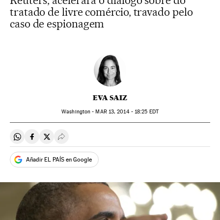
Reuters, acelerará o diálogo sobre do
tratado de livre comércio, travado pelo
caso de espionagem
EVA SAIZ
Washington -
MAR
13, 2014 - 18:25
EDT
Compartir en Whatsapp
Compartir en Facebook
Compartir en Twitter
Desplegar Redes Sociales
Añadir EL PAÍS en Google