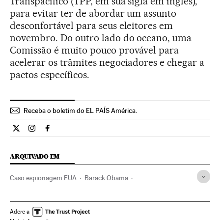
Transpacífico (TPP, em sua sigla em inglês),
para evitar ter de abordar um assunto
desconfortável para seus eleitores em
novembro. Do outro lado do oceano, uma
Comissão é muito pouco provável para
acelerar os trâmites negociadores e chegar a
pactos específicos.
Receba o boletim do EL PAÍS América.
Economia El País Brasil en Twitter
Economia El País Brasil en Instagram
Economia El País Brasil en Facebook
ARQUIVADO EM
Caso espionagem EUA
Barack Obama
Ciberespionagem
NSA
Tratados Livre Comércio
Delitos informáticos
Serviços inteligência
Adere a