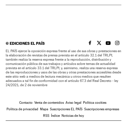
©
EDICIONES EL PAÍS
EL PAÍS BRASIL EN
EL PAÍS BRASI
EL PAÍS B
EL PA
EL PAÍS ejerce la oposición expresa frente al uso de sus obras y prestaciones en
la elaboración de revistas de prensa prevista en el artículo 32.1 del TRLPI;
también realiza la reserva expresa frente a la reproducción, distribución y
comunicación pública de sus trabajos y artículos sobre temas de actualidad
prevista en el artículo 33.1 del TRLPI; y, asimismo, realiza una reserva expresa
de las reproducciones y usos de las obras y otras prestaciones accesibles desde
este sitio web a medios de lectura mecánica u otros medios que resulten
adecuados a tal fin de conformidad con el artículo 67.3 del Real Decreto - ley
24/2021, de 2 de noviembre
Contacto
Venta de contenidos
Aviso legal
Política cookies
Política de privacidad
Mapa
Suscripciones EL PAÍS
Suscripciones empresas
RSS
Índice
Noticias de hoy