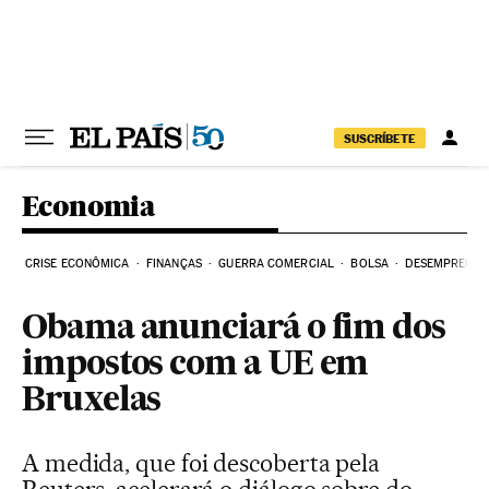
Pular para o conteúdo
SUSCRÍBETE
Economia
CRISE ECONÔMICA
FINANÇAS
GUERRA COMERCIAL
BOLSA
DESEMPREGO
Obama anunciará o fim dos
impostos com a UE em
Bruxelas
A medida, que foi descoberta pela