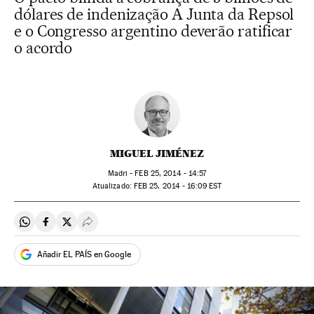
dólares de indenização A Junta da Repsol
e o Congresso argentino deverão ratificar
o acordo
MIGUEL JIMÉNEZ
Madri -
FEB
25, 2014 - 14:57
atualizado:
FEB
25, 2014 - 16:09
EST
Compartir en Whatsapp
Compartir en Facebook
Compartir en Twitter
Desplegar Redes Sociales
Añadir EL PAÍS en Google