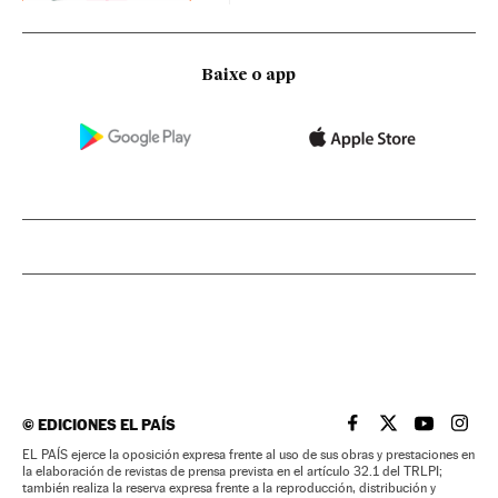
Baixe o app
©
EDICIONES EL PAÍS
EL PAÍS BRASIL EN
EL PAÍS BRASI
EL PAÍS B
EL PA
EL PAÍS ejerce la oposición expresa frente al uso de sus obras y prestaciones en
la elaboración de revistas de prensa prevista en el artículo 32.1 del TRLPI;
también realiza la reserva expresa frente a la reproducción, distribución y