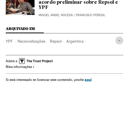
acordo preliminar sobre Repsol e
YPF
MIGUEL ÁNGEL NOCEDA
/
FRANCISCO PEREGIL
ARQUIVADO EM
YPF
Nacionalizações
Repsol
Argentina
Política econômica
Empresas
América do Sul
América Latina
Espanha
Economia
América
Adere a
Mais informações
Petroleiras
Petróleo
Combustíveis fósseis
Matérias-primas
Combustíveis
Energia não renovável
aquí
Si está interesado en licenciar este contenido, pinche
Fontes energia
Energia
Indústria