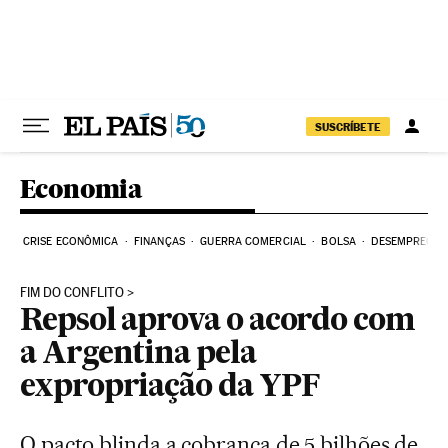
Pular para o conteúdo
SUSCRÍBETE
Economia
CRISE ECONÔMICA
FINANÇAS
GUERRA COMERCIAL
BOLSA
DESEMPREGO
FIM DO CONFLITO
Repsol aprova o acordo com
a Argentina pela
expropriação da YPF
O pacto blinda a cobrança de 5 bilhões de