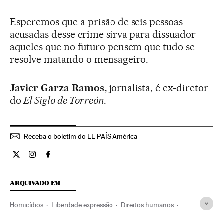
Esperemos que a prisão de seis pessoas
acusadas desse crime sirva para dissuador
aqueles que no futuro pensem que tudo se
resolve matando o mensageiro.
Javier Garza Ramos,
jornalista, é ex-diretor
do
El Siglo de Torreón
.
Receba o boletim do EL PAÍS América
Opiniao El País Brasil en Twitter
Opiniao El País Brasil en Instagram
Opiniao El País Brasil en Facebook
ARQUIVADO EM
Homicídios
Liberdade expressão
Direitos humanos
Sequestros
Delitos
Meios comunicação