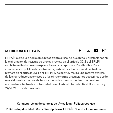
©
EDICIONES EL PAÍS
EL PAÍS BRASIL EN
EL PAÍS BRASI
EL PAÍS B
EL PA
EL PAÍS ejerce la oposición expresa frente al uso de sus obras y prestaciones en
la elaboración de revistas de prensa prevista en el artículo 32.1 del TRLPI;
también realiza la reserva expresa frente a la reproducción, distribución y
comunicación pública de sus trabajos y artículos sobre temas de actualidad
prevista en el artículo 33.1 del TRLPI; y, asimismo, realiza una reserva expresa
de las reproducciones y usos de las obras y otras prestaciones accesibles desde
este sitio web a medios de lectura mecánica u otros medios que resulten
adecuados a tal fin de conformidad con el artículo 67.3 del Real Decreto - ley
24/2021, de 2 de noviembre
Contacto
Venta de contenidos
Aviso legal
Política cookies
Política de privacidad
Mapa
Suscripciones EL PAÍS
Suscripciones empresas