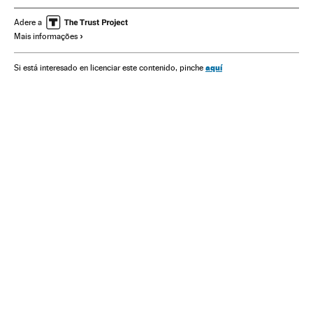
Comunicação
Sociedade
Procuradoria
Poder judicial
Adere a
Mais informações
Justiça
Coahuila
Durango
México
América do Norte
América Latina
América
PGR México
aquí
Si está interesado en licenciar este contenido, pinche