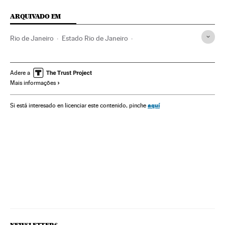
ARQUIVADO EM
Rio de Janeiro
Estado Rio de Janeiro
Copa do Mundo 2014
Copa do Mundo Futebol
Futebol
Brasil
América do Sul
América Latina
Competições
Adere a
Mais informações
Esportes
América
aquí
Si está interesado en licenciar este contenido, pinche