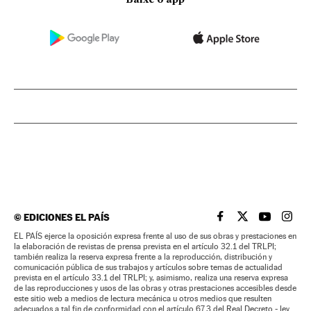
©
EDICIONES EL PAÍS
EL PAÍS BRASIL EN
EL PAÍS BRASI
EL PAÍS B
EL PA
EL PAÍS ejerce la oposición expresa frente al uso de sus obras y prestaciones en
la elaboración de revistas de prensa prevista en el artículo 32.1 del TRLPI;
también realiza la reserva expresa frente a la reproducción, distribución y
comunicación pública de sus trabajos y artículos sobre temas de actualidad
prevista en el artículo 33.1 del TRLPI; y, asimismo, realiza una reserva expresa
de las reproducciones y usos de las obras y otras prestaciones accesibles desde
este sitio web a medios de lectura mecánica u otros medios que resulten
adecuados a tal fin de conformidad con el artículo 67.3 del Real Decreto - ley