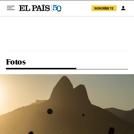
SUSCRÍBETE
Pular para o conteúdo
Fotos