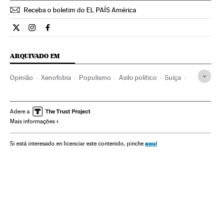
Receba o boletim do EL PAÍS América
Opiniao El País Brasil en Twitter
Opiniao El País Brasil en Instagram
Opiniao El País Brasil en Facebook
ARQUIVADO EM
Opinião
Xenofobia
Populismo
Asilo político
Suíça
Imigração
Preconceitos
Migração
Conflitos políticos
Problemas sociais
Ideologias
Demografia
Europa
Adere a
Mais informações
Sociedade
Política
aquí
Si está interesado en licenciar este contenido, pinche