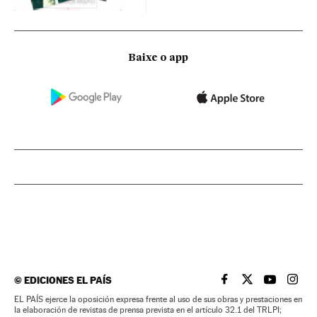
Baixe o app
©
EDICIONES EL PAÍS
EL PAÍS BRASIL EN
EL PAÍS BRASI
EL PAÍS B
EL PA
EL PAÍS ejerce la oposición expresa frente al uso de sus obras y prestaciones en
la elaboración de revistas de prensa prevista en el artículo 32.1 del TRLPI;